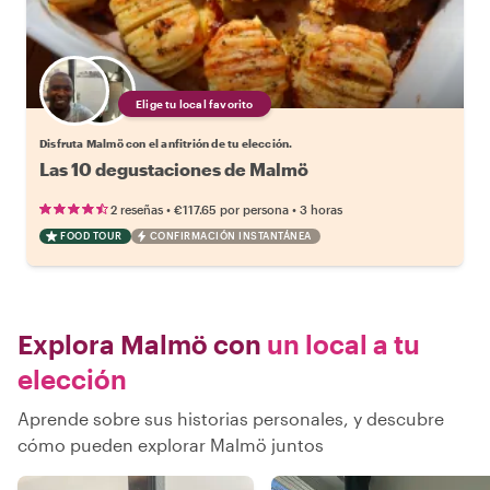
Elige tu local favorito
Disfruta Malmö con el anfitrión de tu elección.
Las 10 degustaciones de Malmö
•
•
2 reseñas
€117.65
por persona
3 horas
FOOD TOUR
CONFIRMACIÓN INSTANTÁNEA
Explora Malmö con
un local a tu
elección
Aprende sobre sus historias personales, y descubre
cómo pueden explorar Malmö juntos