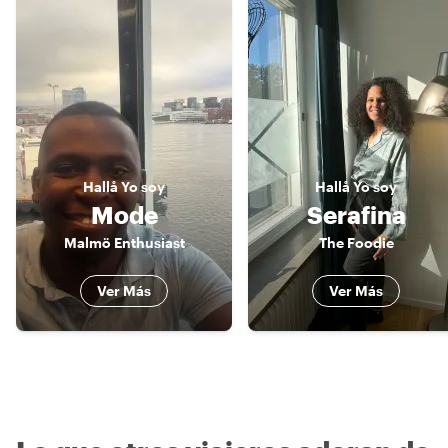
Hallå
Yo soy
Hallå
Yo soy
Mode
Serafina
Malmö Enthusiast
The Foodie
Ver Más
Ver Más