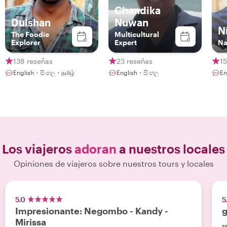
Chandika
Dulshan
Nuwan
N
The Foodie
Multicultural
Explorer
Expert
Na
138 reseñas
23 reseñas
15
English・සිංහල・தமிழ்
English・සිංහල
En
Los viajeros
adoran
a nuestros locales
Opiniones de viajeros sobre nuestros tours y locales
5.0
5
Impresionante: Negombo - Kandy -
g
Mirissa