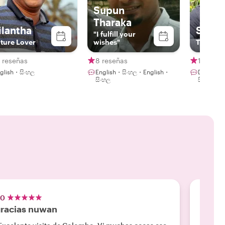
Supun
Tharaka
ilantha
Sam
"I fulfill your
ture Lover
wishes"
The Tra
 reseñas
8 reseñas
13 rese
glish・සිංහල
English・සිංහල・English・
Deutsch・
සිංහල
සිංහල・தம
.0
5.0
racias nuwan
Gran 