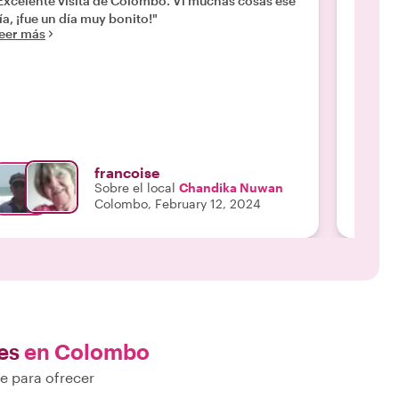
Excelente visita de Colombo. Vi muchas cosas ese
"Nosotr
ía, ¡fue un día muy bonito!"
sábado 
eer más
tempran
Colombo
para de
El cond
Leer m
lagarto
present
lo fue 
de pece
francoise
estábam
Sobre el local
Chandika Nuwan
a Nilan
Colombo, February 12, 2024
interes
marinas
me sent
caminamos 
día, Ni
de que
También
que ten
es
en Colombo
lado de
negativ
e para ofrecer