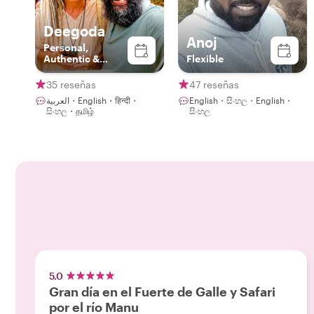
Deegoda
Anoj
Personal,
Authentic &
Flexible
Sustainable
Experience in
35 reseñas
47 reseñas
Ceylon with
العربية・English・हिन्दी・
English・සිංහල・English・
Deegoda
සිංහල・தமிழ்
සිංහල
5.0
Gran día en el Fuerte de Galle y Safari
por el río Manu