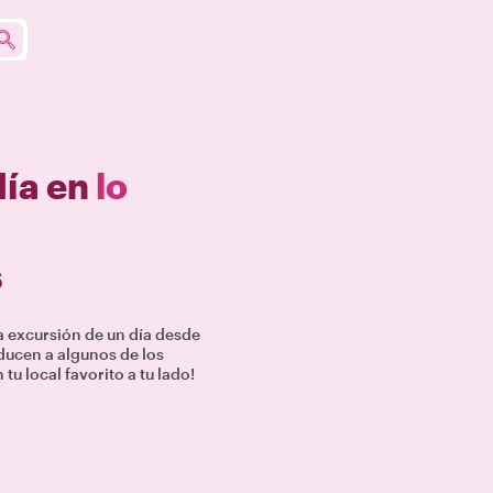
día en
lo
s
a excursión de un día desde
ducen a algunos de los
u local favorito a tu lado!