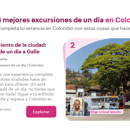
3 mejores excursiones de un día
en Col
ompleta tu estancia en Colombo con estas cosas que hac
2
ento de la ciudad:
de un día a Galle
señas
siones de un dia
|
Colombo
je una experiencia completa
 otras ciudades fuera de
n para ofrecer. ¡En esta
vada de un día, no tienes que
or nada! Sigue a tu anfitrión
alle y regresa a Colombo el
ero con experiencias más
que antes.
ersona
Explorar
Elige tu local favorito