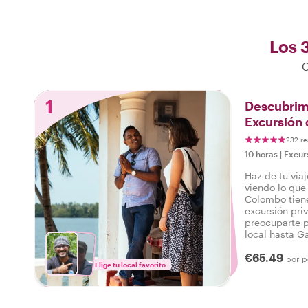
Los 
C
1
Descubrimi
Excursión 
232 re
10 horas
|
Excur
Haz de tu via
viendo lo que
Colombo tiene
excursión pri
preocuparte p
local hasta G
mismo día, p
€65.49
inolvidables 
por p
Elige tu local favorito