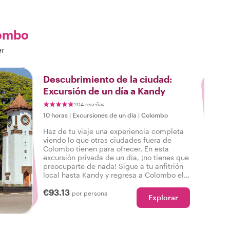
ombo
er
3
Descubrimiento de la ciudad:
Excursión de un día a Kandy
204 reseñas
10 horas
|
Excursiones de un dia
|
Colombo
Haz de tu viaje una experiencia completa
viendo lo que otras ciudades fuera de
Colombo tienen para ofrecer. En esta
excursión privada de un día, ¡no tienes que
preocuparte de nada! Sigue a tu anfitrión
local hasta Kandy y regresa a Colombo el
mismo día, pero con experiencias más
€93.13
inolvidables que antes.
por persona
Explorar