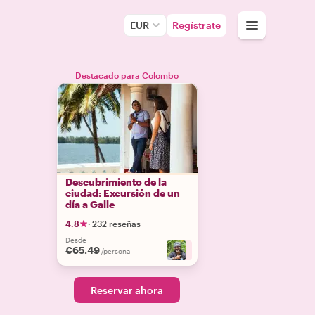
EUR
Regístrate
Destacado para Colombo
Descubrimiento de la
ciudad: Excursión de un
día a Galle
4.8
·
232 reseñas
Desde
€65.49
+
4
/persona
Reservar ahora