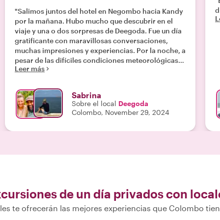
"
d
"Salimos juntos del hotel en Negombo hacia Kandy
L
por la mañana. Hubo mucho que descubrir en el
viaje y una o dos sorpresas de Deegoda. Fue un día
gratificante con maravillosas conversaciones,
muchas impresiones y experiencias. Por la noche, a
pesar de las difíciles condiciones meteorológicas,
Leer más
el conductor nos llevó sanos y salvos a nuestro
hotel en Mirissa. "
Sabrina
Sobre el local
Deegoda
Colombo, November 29, 2024
cursiones de un día privados con local
les te ofrecerán las mejores experiencias que Colombo tien