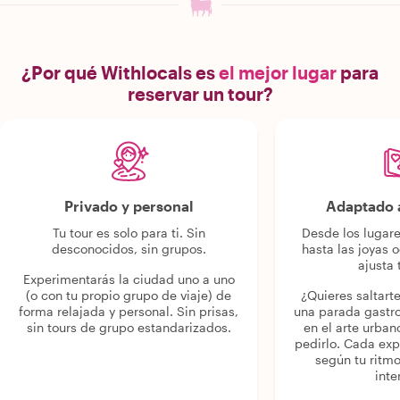
¿Por qué Withlocals es
el mejor lugar
para
reservar un tour?
Privado y personal
Adaptado a
Tu tour es solo para ti. Sin
Desde los lugar
desconocidos, sin grupos.
hasta las joyas o
ajusta 
Experimentarás la ciudad uno a uno
(o con tu propio grupo de viaje) de
¿Quieres saltart
forma relajada y personal. Sin prisas,
una parada gastr
sin tours de grupo estandarizados.
en el arte urban
pedirlo. Cada ex
según tu ritmo
inte