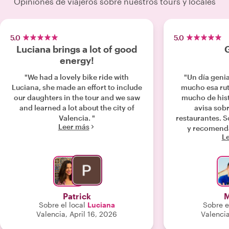
Opiniones de viajeros sobre nuestros tours y locales
5.0
5.0
Luciana brings a lot of good
G
energy!
"We had a lovely bike ride with
"Un día geni
Luciana, she made an effort to include
mucho esa rut
our daughters in the tour and we saw
mucho de hist
and learned a lot about the city of
avisa sobr
Valencia. "
restaurantes. 
Leer más
y recomenda
L
Patrick
M
Sobre el local
Luciana
Sobre e
Valencia, April 16, 2026
Valencia