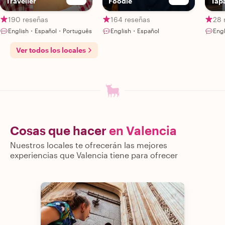
Traveller
Foodie
Tap
Clas
Che
190 reseñas
164 reseñas
28 
English・Español・Português
English・Español
Eng
Ver todos los locales
Cosas que hacer
en Valencia
Nuestros locales te ofrecerán las mejores
experiencias que Valencia tiene para ofrecer