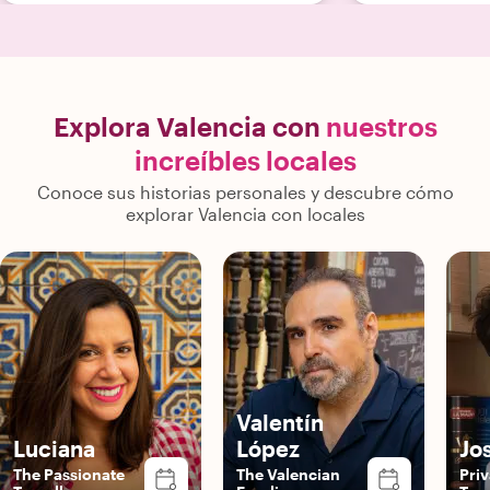
Explora Valencia con
nuestros
increíbles locales
Conoce sus historias personales y descubre cómo
explorar Valencia con locales
Valentín
Luciana
López
Jo
The Passionate
The Valencian
Priv