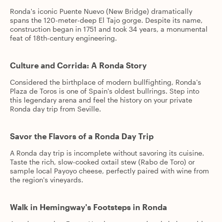
Ronda's iconic Puente Nuevo (New Bridge) dramatically
spans the 120-meter-deep El Tajo gorge. Despite its name,
construction began in 1751 and took 34 years, a monumental
feat of 18th-century engineering.
Culture and Corrida: A Ronda Story
Considered the birthplace of modern bullfighting, Ronda's
Plaza de Toros is one of Spain's oldest bullrings. Step into
this legendary arena and feel the history on your private
Ronda day trip from Seville.
Savor the Flavors of a Ronda Day Trip
A Ronda day trip is incomplete without savoring its cuisine.
Taste the rich, slow-cooked oxtail stew (Rabo de Toro) or
sample local Payoyo cheese, perfectly paired with wine from
the region's vineyards.
Walk in Hemingway's Footsteps in Ronda