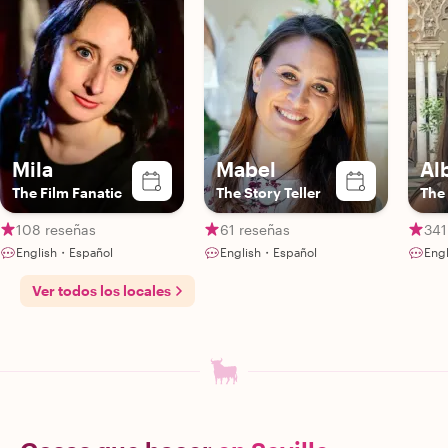
Mila
Mabel
Al
The Film Fanatic
The Story Teller
The
108 reseñas
61 reseñas
341
English・Español
English・Español
Eng
Ver todos los locales