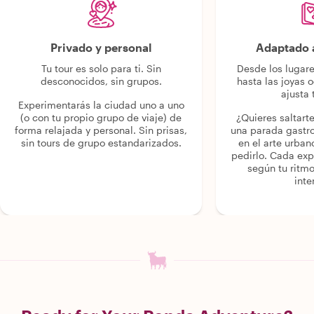
Privado y personal
Adaptado a
Tu tour es solo para ti. Sin
Desde los lugar
desconocidos, sin grupos.
hasta las joyas o
ajusta 
Experimentarás la ciudad uno a uno
(o con tu propio grupo de viaje) de
¿Quieres saltart
forma relajada y personal. Sin prisas,
una parada gastr
sin tours de grupo estandarizados.
en el arte urban
pedirlo. Cada ex
según tu ritmo
inte