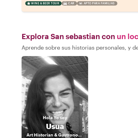
WINE & BEER TOUR
CAR
APTO PARA FAMILIAS
Explora San sebastian con
un loc
Aprende sobre sus historias personales, y 
Hola
Yo soy
Usua
Art Historian & Gastronomic Curator