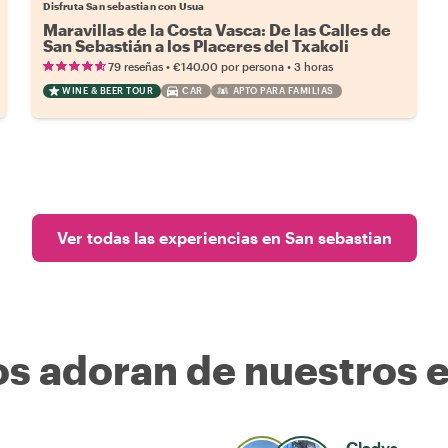
Disfruta San sebastian con Usua
Maravillas de la Costa Vasca: De las Calles de
San Sebastián a los Placeres del Txakoli
•
•
79 reseñas
€140.00
por persona
3 horas
WINE & BEER TOUR
CAR
APTO PARA FAMILIAS
Ver todas las experiencias en San sebastian
os adoran de nuestros 
Gladys