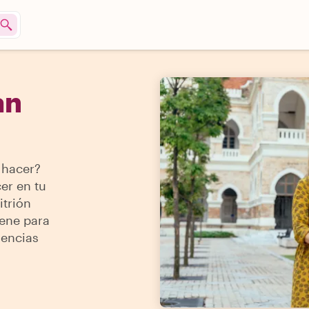
an
 hacer?
er en tu
itrión
iene para
iencias