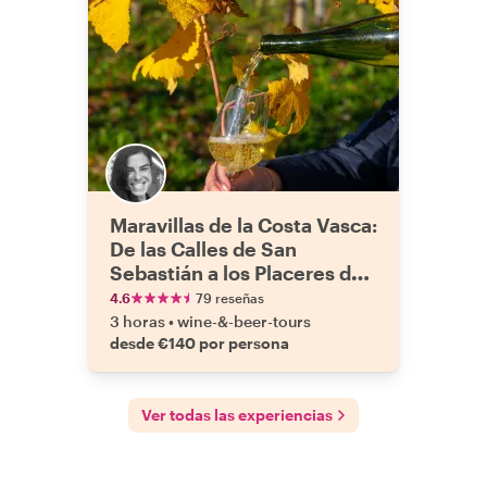
Maravillas de la Costa Vasca:
De las Calles de San
Sebastián a los Placeres del
Txakoli
4.6
79 reseñas
3 horas
•
wine-&-beer-tours
desde €140 por persona
Ver todas las experiencias