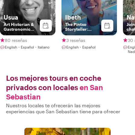
Usua
Ibeth
Na
Art Historian &
The Pintxo
Join
Gastronomic
Storyteller:
cha
Curator
Sharing San
thr
Sebastián
80 reseñas
3 reseñas
30 
Through Food,
English・Español・Italiano
English・Español
Eng
History & Heart
Ned
Los mejores tours en coche
privados con locales
en San
Sebastian
Nuestros locales te ofrecerán las mejores
experiencias que San Sebastian tiene para ofrecer