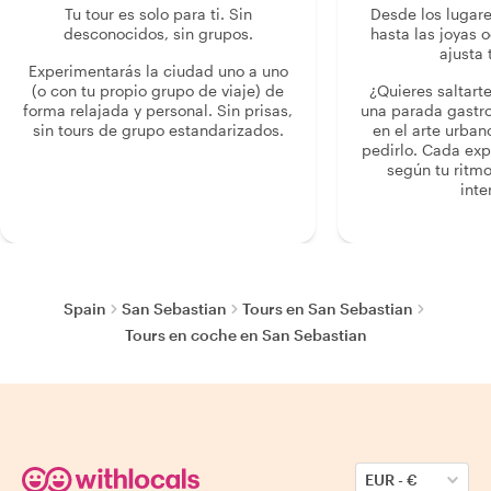
Tu tour es solo para ti. Sin
Desde los lugar
desconocidos, sin grupos.
hasta las joyas o
ajusta 
Experimentarás la ciudad uno a uno
(o con tu propio grupo de viaje) de
¿Quieres saltart
forma relajada y personal. Sin prisas,
una parada gastr
sin tours de grupo estandarizados.
en el arte urban
pedirlo. Cada ex
según tu ritmo
inte
Spain
San Sebastian
Tours en San Sebastian
Tours en coche en San Sebastian
EUR
-
€