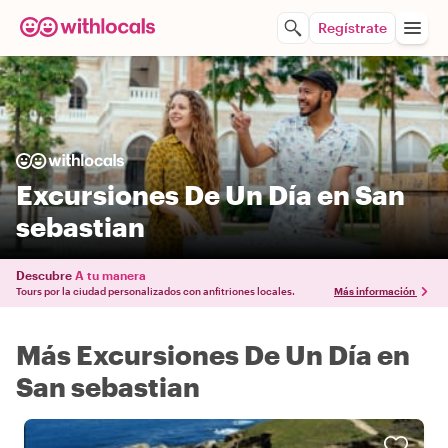
Regístrate
Excursiones De Un Día en San
sebastian
Descubre
A tu manera
Tours por la ciudad personalizados con anfitriones locales.
Más información
Más Excursiones De Un Día en
San sebastian