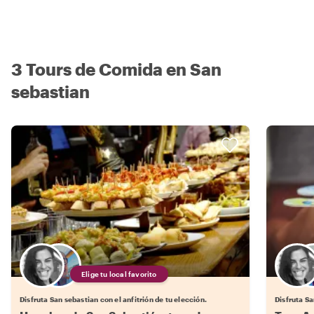
3 Tours de Comida en San
sebastian
Elige tu local favorito
Disfruta San sebastian con el anfitrión de tu elección.
Disfruta Sa