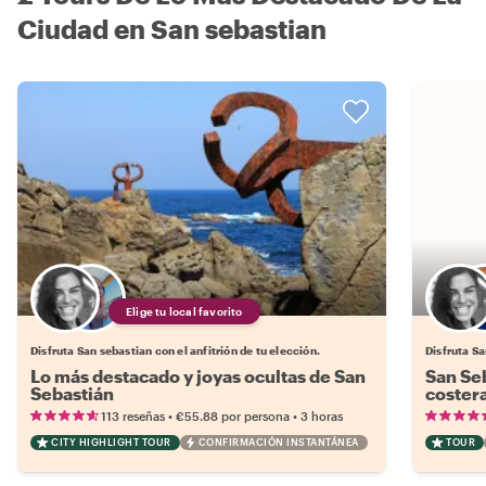
Ciudad en San sebastian
Elige tu local favorito
Disfruta San sebastian con el anfitrión de tu elección.
Disfruta Sa
Lo más destacado y joyas ocultas de San
San Seb
Sebastián
costera
locales
•
•
113 reseñas
€55.88
por persona
3 horas
CITY HIGHLIGHT TOUR
CONFIRMACIÓN INSTANTÁNEA
TOUR