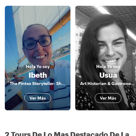
Hola
Yo soy
Hola
Yo soy
Ibeth
Usua
The Pintxo Storyteller: Sharing San Sebastián Through Food, History & Heart
Art Historian & Gastronomic Curator
Ver Más
Ver Más
2 Tours De Lo Mas Destacado De La