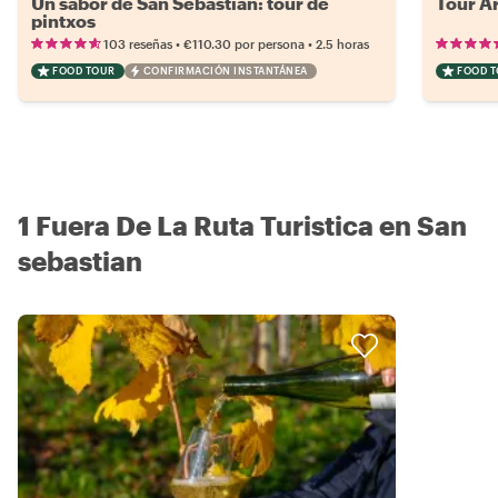
Un sabor de San Sebastián: tour de
Tour A
pintxos
•
•
103 reseñas
€110.30
por persona
2.5 horas
FOOD TOUR
CONFIRMACIÓN INSTANTÁNEA
FOOD 
1 Fuera De La Ruta Turistica en San
sebastian