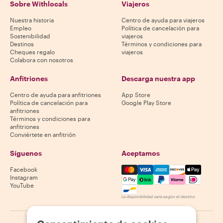
Sobre Withlocals
Viajeros
Nuestra historia
Centro de ayuda para viajeros
Empleo
Política de cancelación para
Sostenibilidad
viajeros
Destinos
Términos y condiciones para
Cheques regalo
viajeros
Colabora con nosotros
Anfitriones
Descarga nuestra app
Centro de ayuda para anfitriones
App Store
Política de cancelación para
Google Play Store
anfitriones
Términos y condiciones para
anfitriones
Conviértete en anfitrión
Síguenos
Aceptamos
Mastercard, Visa, Amex, Di
Facebook
Instagram
YouTube
La disponibilidad varía según el destino