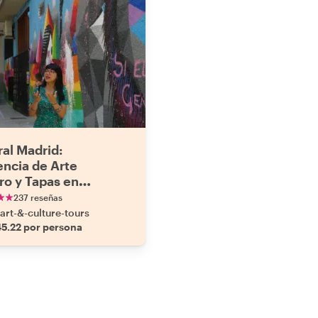
ral Madrid:
encia de Arte
ro y Tapas en
és
237 reseñas
art-&-culture-tours
5.22 por persona