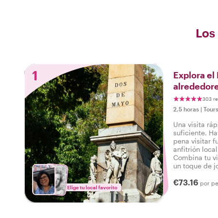
Los 
1
Explora el
alrededore
303 r
2,5 horas
|
Tours
Una visita rá
suficiente. Ha
pena visitar f
anfitrión loc
Combina tu vi
un toque de j
a esta famosa
€73.16
listo para pas
por p
Elige tu local favorito