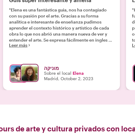
Guis super interesante y amena
L
"Elena es una fantástica guia, nos ha contagiado
"
con su pasión por el arte. Gracias a su forma
f
analítica e interesante de enseñanza pudimos
d
aprender el contexto histórico y artístico de cada
p
obra lo que nos abrió una manera nueva de ver y
o
entender el arte. Se expresa fácilmente en ingles y
t
Leer más
L
en español y nos dio una experiencia inolvidable.
Súper simpática, agradable y dispuesta a ayudar
aun antes de encontrarnos. La recomendamos de
todo corazón. "
מוניקה
Sobre el local
Elena
Madrid, October 2, 2023
ours de arte y cultura privados con loc