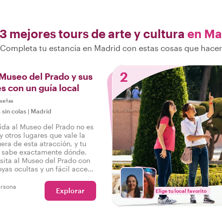
3 mejores tours de arte y cultura
en Ma
Completa tu estancia en Madrid con estas cosas que hacer
2
 Museo del Prado y sus
s con un guía local
eseñas
 sin colas
|
Madrid
pida al Museo del Prado no es
y otros lugares que vale la
uera de esta atracción, y tu
al sabe exactamente dónde.
sita al Museo del Prado con
oyas ocultas y un fácil acceso
 atracción, ¡y tendrás todo
ar un buen rato!
ersona
Explorar
Elige tu local favorito