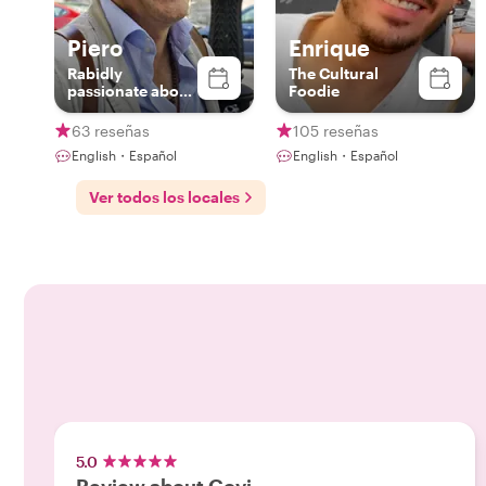
Piero
Enrique
Rabidly
The Cultural
passionate about
Foodie
Madrid and Spain
63 reseñas
105 reseñas
English・Español
English・Español
Ver todos los locales
5.0