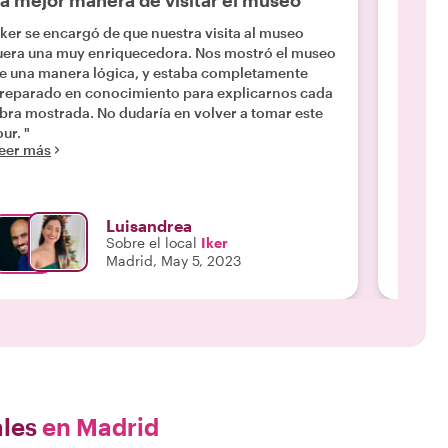
a mejor manera de visitar el museo
Excel
Iker se encargó de que nuestra visita al museo
"Gran 
uera una muy enriquecedora. Nos mostró el museo
las ob
Leer m
e una manera lógica, y estaba completamente
reparado en conocimiento para explicarnos cada
bra mostrada. No dudaría en volver a tomar este
our. "
eer más
Luisandrea
Sobre el local
Iker
Madrid, May 5, 2023
ales
en Madrid