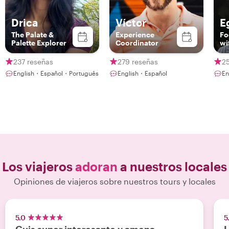
Drica
Víctor
E
The Palate &
Experience
Fo
Palette Explorer
Coordinator
wi
cu
237 reseñas
279 reseñas
2
English・Español・Português
English・Español
En
Los viajeros
adoran
a nuestros locales
Opiniones de viajeros sobre nuestros tours y locales
5.0
5