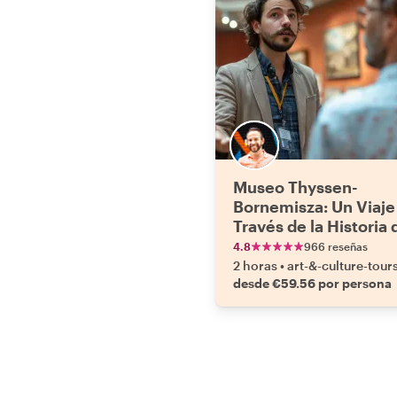
Museo Thyssen-
Bornemisza: Un Viaje
Través de la Historia 
Arte
4.8
966 reseñas
2 horas
•
art-&-culture-tour
desde €59.56 por persona