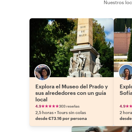
Nuestros loc
Explora el Museo del Prado y
Expl
sus alrededores con un guía
Sofía
local
4.9
303 reseñas
4.9
2,5 horas
•
Tours sin colas
2 hor
desde €73.16 por persona
desde