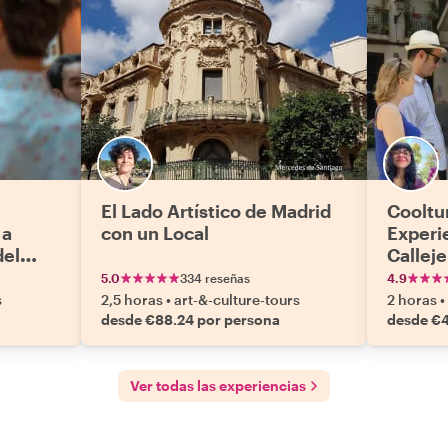
El Lado Artístico de Madrid
Cooltu
 a
con un Local
Experi
del
Calleje
Lavapi
5.0
334 reseñas
4.9
s
2,5 horas
•
art-&-culture-tours
2 horas
•
desde €88.24 por persona
desde €4
Ver todas las experiencias