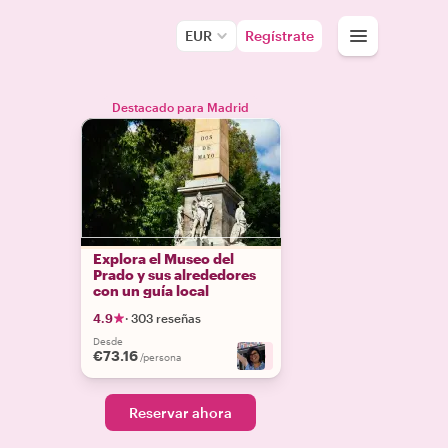
EUR
Regístrate
Destacado para Madrid
Explora el Museo del
Prado y sus alrededores
con un guía local
4.9
·
303 reseñas
Desde
€73.16
+
9
/persona
Reservar ahora