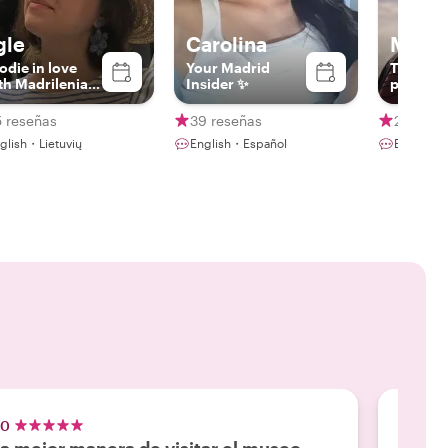
gle
Carolina
Majo
odie in love
Your Madrid
The Sh
th Madrilenian
Insider ✨
produce
lture
5 reseñas
39 reseñas
253 res
glish・Lietuvių
English・Español
English・
.0
5.0