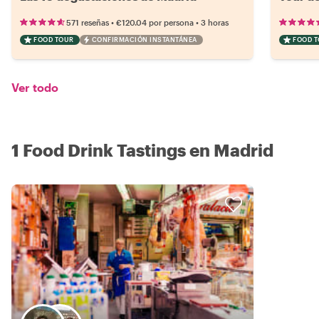
•
•
571 reseñas
€120.04
por persona
3 horas
FOOD TOUR
CONFIRMACIÓN INSTANTÁNEA
FOOD 
Ver todo
1 Food Drink Tastings en Madrid