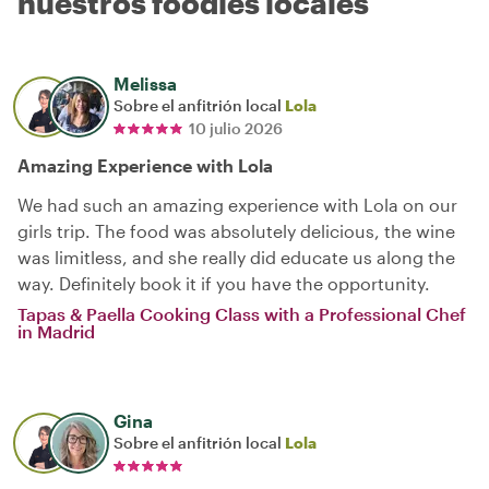
nuestros foodies locales
Melissa
Sobre el anfitrión local
Lola
10 julio 2026
Amazing Experience with Lola
We had such an amazing experience with Lola on our
girls trip. The food was absolutely delicious, the wine
was limitless, and she really did educate us along the
way. Definitely book it if you have the opportunity.
Tapas & Paella Cooking Class with a Professional Chef
in Madrid
Gina
Sobre el anfitrión local
Lola