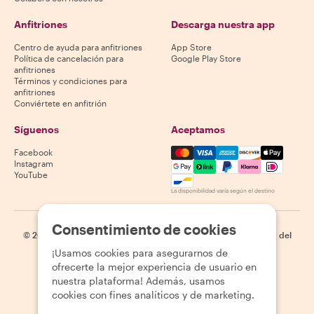
Anfitriones
Descarga nuestra app
Centro de ayuda para anfitriones
App Store
Política de cancelación para
Google Play Store
anfitriones
Términos y condiciones para
anfitriones
Conviértete en anfitrión
Síguenos
Aceptamos
Mastercard, Visa, Amex, Di
Facebook
Instagram
YouTube
La disponibilidad varía según el destino
Consentimiento de cookies
©
2026
Withlocals.com
|
Política de privacidad
|
Cookies
|
Mapa del
sitio
¡Usamos cookies para asegurarnos de
ofrecerte la mejor experiencia de usuario en
nuestra plataforma! Además, usamos
cookies con fines analíticos y de marketing.