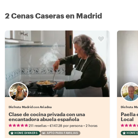
2 Cenas Caseras en Madrid
Disfruta Madrid con Ariadna
Disfruta Ma
Clase de cocina privada con una
Paella
encantadora abuela española
Local
•
•
211 reseñas
€147.28
por persona
2 horas
HOME DINNERS
APTO PARA FAMILIAS
HOME 