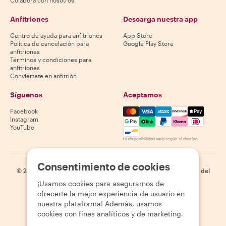
Colabora con nosotros
Anfitriones
Descarga nuestra app
Centro de ayuda para anfitriones
App Store
Política de cancelación para
Google Play Store
anfitriones
Términos y condiciones para
anfitriones
Conviértete en anfitrión
Síguenos
Aceptamos
Mastercard, Visa, Amex, Di
Facebook
Instagram
YouTube
La disponibilidad varía según el destino
Consentimiento de cookies
©
2026
Withlocals.com
|
Política de privacidad
|
Cookies
|
Mapa del
sitio
¡Usamos cookies para asegurarnos de
ofrecerte la mejor experiencia de usuario en
nuestra plataforma! Además, usamos
cookies con fines analíticos y de marketing.