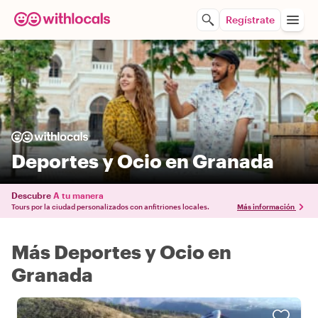
Regístrate
Deportes y Ocio en Granada
Descubre
A tu manera
Tours por la ciudad personalizados con anfitriones locales.
Más información
Más Deportes y Ocio en
Granada