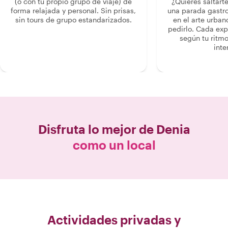
(o con tu propio grupo de viaje) de
¿Quieres saltart
forma relajada y personal. Sin prisas,
una parada gastr
sin tours de grupo estandarizados.
en el arte urban
pedirlo. Cada ex
según tu ritmo
inte
Disfruta lo mejor de
Denia
como un local
Actividades privadas y