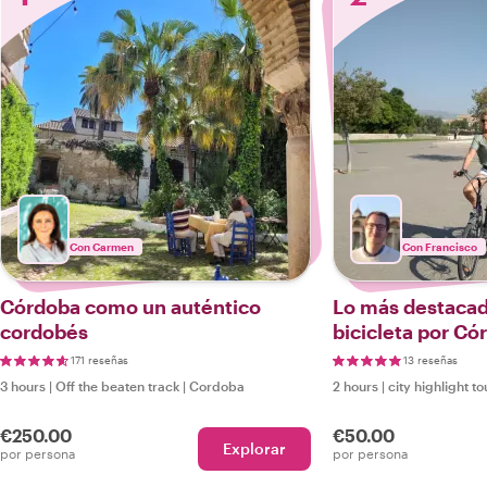
Con Carmen
Con Francisco
Córdoba como un auténtico
Lo más destacad
cordobés
bicicleta por Có
171 reseñas
13 reseñas
3 hours
|
Off the beaten track
|
Cordoba
2 hours
|
city highlight to
€250.00
€50.00
Explorar
por persona
por persona