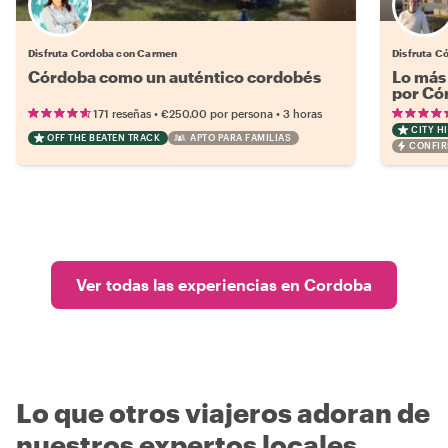
Disfruta Cordoba con Carmen
Disfruta C
Córdoba como un auténtico cordobés
Lo más 
por Có
•
•
171 reseñas
€250.00
por persona
3 horas
CITY H
OFF THE BEATEN TRACK
APTO PARA FAMILIAS
CONFIR
Ver todas las experiencias en Cordoba
Lo que otros viajeros adoran de
nuestros expertos locales