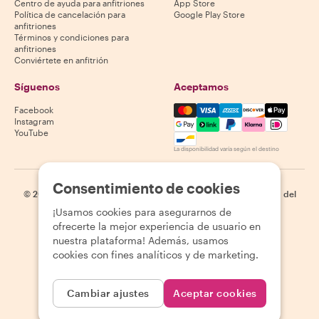
Centro de ayuda para anfitriones
App Store
Política de cancelación para
Google Play Store
anfitriones
Términos y condiciones para
anfitriones
Conviértete en anfitrión
Síguenos
Aceptamos
Mastercard, Visa, Amex, Di
Facebook
Instagram
YouTube
La disponibilidad varía según el destino
Consentimiento de cookies
©
2026
Withlocals.com
|
Política de privacidad
|
Cookies
|
Mapa del
sitio
¡Usamos cookies para asegurarnos de
ofrecerte la mejor experiencia de usuario en
nuestra plataforma! Además, usamos
cookies con fines analíticos y de marketing.
Cambiar ajustes
Aceptar cookies