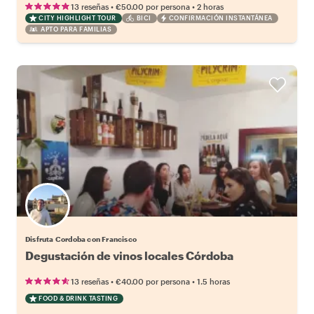
•
•
13 reseñas
€50.00
por persona
2 horas
CITY HIGHLIGHT TOUR
BICI
CONFIRMACIÓN INSTANTÁNEA
APTO PARA FAMILIAS
Disfruta Cordoba con Francisco
Degustación de vinos locales Córdoba
•
•
13 reseñas
€40.00
por persona
1.5 horas
FOOD & DRINK TASTING