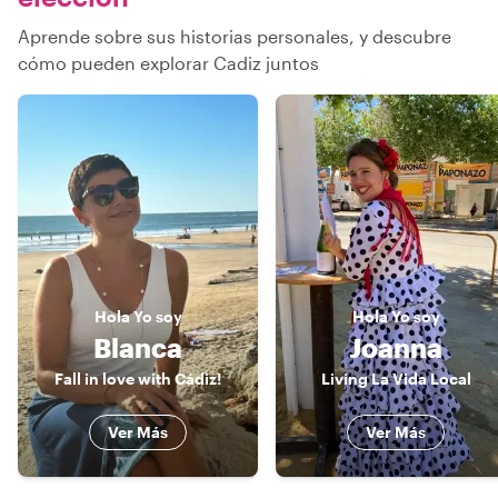
Aprende sobre sus historias personales, y descubre
cómo pueden explorar Cadiz juntos
Hola
Yo soy
Hola
Yo soy
Blanca
Joanna
Fall in love with Cádiz!
Living La Vida Local
Ver Más
Ver Más