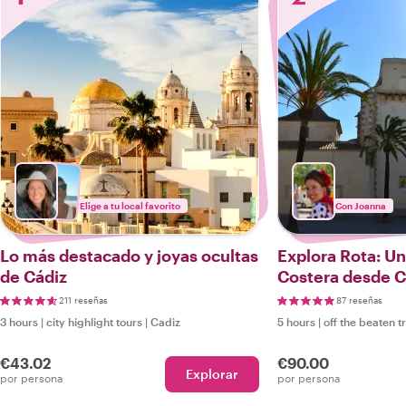
Elige a tu local favorito
Con Joanna
Lo más destacado y joyas ocultas
Explora Rota: U
de Cádiz
Costera desde C
211 reseñas
87 reseñas
3 hours
|
city highlight tours
|
Cadiz
5 hours
|
off the beaten t
€43.02
€90.00
Explorar
por persona
por persona