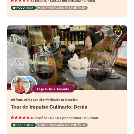
•
•
42 reseñas
€88.02
por persona
3 horas
FOOD TOUR
CONFIRMACIÓN INSTANTÁNEA
Elige tu local favorito
Disfruta Dénia con el anfitrión de tu elección.
Tour de Impulso Culinario: Denia
•
•
45 reseñas
€83.64
por persona
2.5 horas
FOOD TOUR
CONFIRMACIÓN INSTANTÁNEA