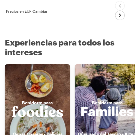
Precios en EUR
·
Cambiar
Experiencias para todos los
intereses
Benidorm para
Benidorm para
Cenas Caseras • Delicias
Búsqueda del Tesoro • Arte 