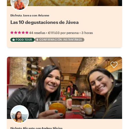
Disfruta Javea con Arianne
Las 10 degustaciones de Jávea
•
•
44 reseñas
€111.03
por persona
3 horas
FOOD TOUR
CONFIRMACIÓN INSTANTÁNEA
Disfruta Alicante con Andrea Silvina