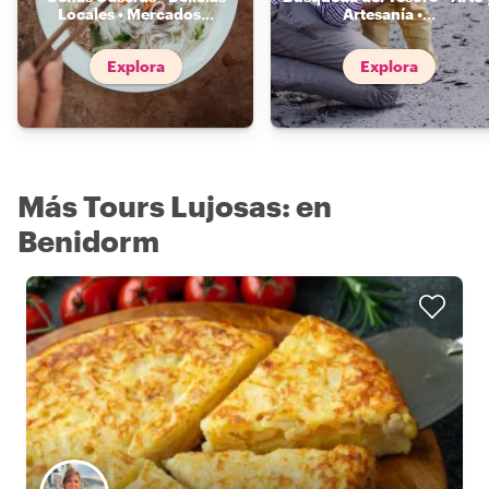
Locales • Mercados
...
Artesanía •
...
Explora
Explora
Más Tours Lujosas: en
Benidorm