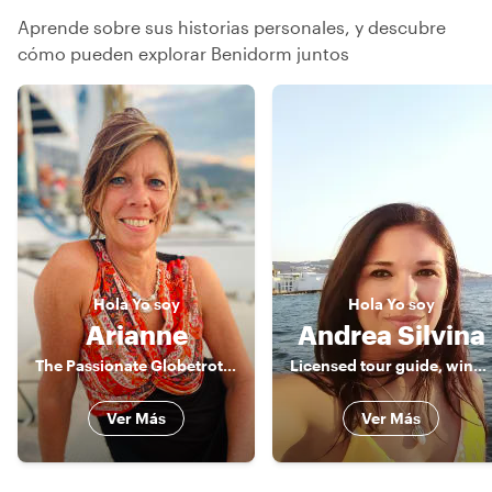
Aprende sobre sus historias personales, y descubre
cómo pueden explorar Benidorm juntos
Hola
Yo soy
Hola
Yo soy
Arianne
Andrea Silvina
The Passionate Globetrotter
Licensed tour guide, wine lover & foodie
Ver Más
Ver Más