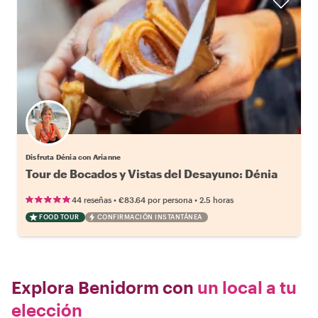
Disfruta Dénia con Arianne
Tour de Bocados y Vistas del Desayuno: Dénia
•
•
44 reseñas
€83.64
por persona
2.5 horas
FOOD TOUR
CONFIRMACIÓN INSTANTÁNEA
Explora Benidorm con
un local a tu
elección