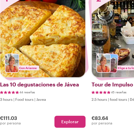
Con Arianne
Elige a tu l
Las 10 degustaciones de Jávea
Tour de Impulso 
44 reseñas
45 reseñas
3 hours
|
Food tours
|
Javea
2.5 hours
|
food tours
|
Dé
€111.03
€83.64
Explorar
por persona
por persona