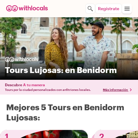
Regístrate
Tours Lujosas: en Benidorm
Descubre
A tu manera
Tours por la ciudad personalizados con anfitriones locales.
Más información
Mejores 5 Tours en Benidorm
Lujosas:
1
2