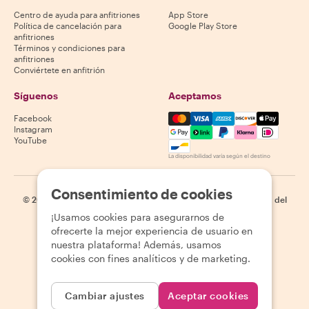
Centro de ayuda para anfitriones
App Store
Política de cancelación para
Google Play Store
anfitriones
Términos y condiciones para
anfitriones
Conviértete en anfitrión
Síguenos
Aceptamos
Mastercard, Visa, Amex, Di
Facebook
Instagram
YouTube
La disponibilidad varía según el destino
Consentimiento de cookies
©
2026
Withlocals.com
|
Política de privacidad
|
Cookies
|
Mapa del
sitio
¡Usamos cookies para asegurarnos de
ofrecerte la mejor experiencia de usuario en
nuestra plataforma! Además, usamos
cookies con fines analíticos y de marketing.
Cambiar ajustes
Aceptar cookies