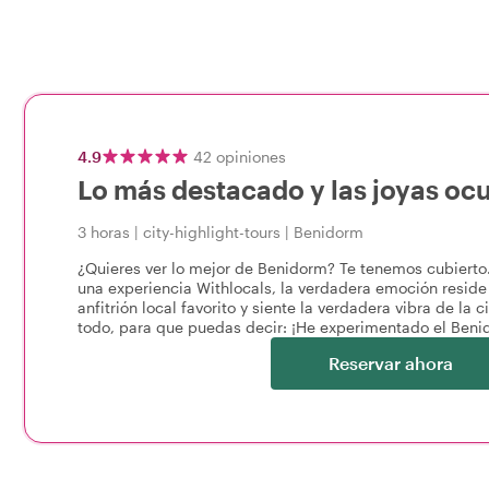
4.9
42
opiniones
Lo más destacado y las joyas oc
3 horas
|
city-highlight-tours
|
Benidorm
¿Quieres ver lo mejor de Benidorm? Te tenemos cubiert
una experiencia Withlocals, la verdadera emoción reside 
anfitrión local favorito y siente la verdadera vibra de la 
todo, para que puedas decir: ¡He experimentado el Beni
Reservar ahora