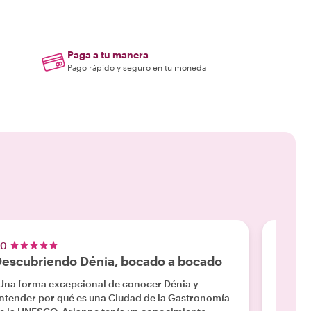
Paga a tu manera
Pago rápido y seguro en tu moneda
.0
5.0
escubriendo Dénia, bocado a bocado
Gran 
Una forma excepcional de conocer Dénia y
"Ariann
ntender por qué es una Ciudad de la Gastronomía
Los res