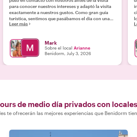
puso en contacto con nosotros antes de la visita
d
para conocer nuestros intereses y adaptó la visita
i
exactamente a nuestros gustos. Como gran guía
c
turística, sentimos que pasábamos el día con una
l
Leer más
L
vieja amiga. ¡Para conocer realmente Denía, haz
m
esta visita!"
a
e
Mark
Sobre el local
Arianne
Benidorm, July 3, 2026
ours de medio día privados con locale
les te ofrecerán las mejores experiencias que Benidorm tien