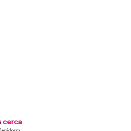
s
cerca
e Benidorm