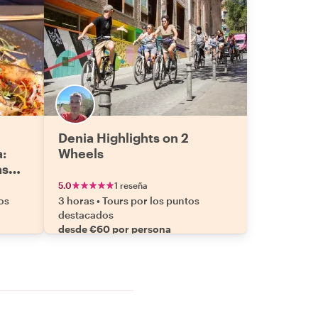
Denia Highlights on 2
a:
Wheels
as
5.0
1 reseña
os
3 horas
•
Tours por los puntos
destacados
desde €60 por persona