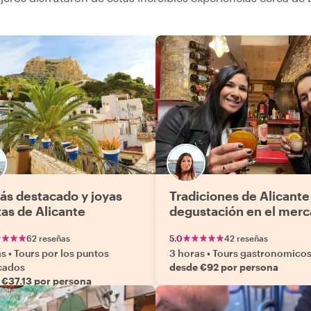
ás destacado y joyas
Tradiciones de Alicante
tas de Alicante
degustación en el mer
62 reseñas
5.0
42 reseñas
as
•
Tours por los puntos
3 horas
•
Tours gastronomico
cados
desde €92 por persona
 €37.13 por persona