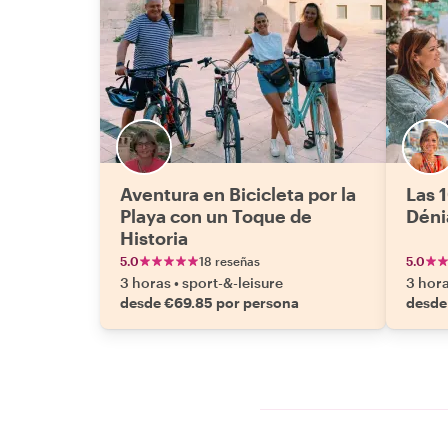
Aventura en Bicicleta por la
Las 
Playa con un Toque de
Déni
Historia
5.0
18 reseñas
5.0
3 horas
•
sport-&-leisure
3 hor
desde €69.85 por persona
desde