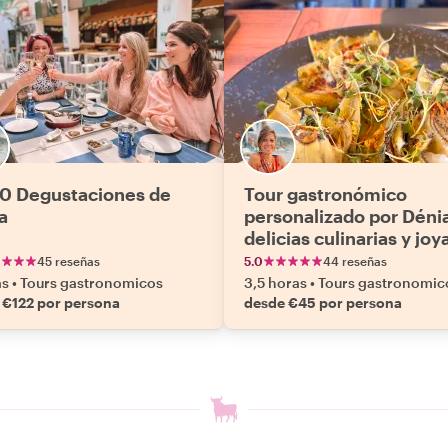
10 Degustaciones de
Tour gastronómico
a
personalizado por Déni
delicias culinarias y joy
ocultas
45 reseñas
5.0
44 reseñas
as
•
Tours gastronomicos
3,5 horas
•
Tours gastronomic
 €122 por persona
desde €45 por persona