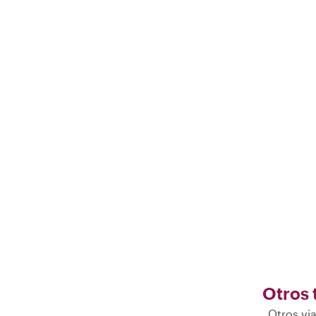
del día un poco más fresca para caminar. 😉"
Otros 
Otros via