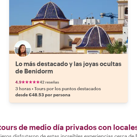
Lo más destacado y las joyas ocultas
de Benidorm
4.9
42 reseñas
3 horas
•
Tours por los puntos destacados
desde €48.53 por persona
tours de medio día privados con locale
jeros disfrutaron de estas increíbles experiencias cerca d