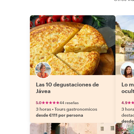
Las 10 degustaciones de
Lo m
Jávea
ocul
5.0
44 reseñas
4.9
3 horas
•
Tours gastronomicos
3 hor
desde €111 por persona
desta
desde