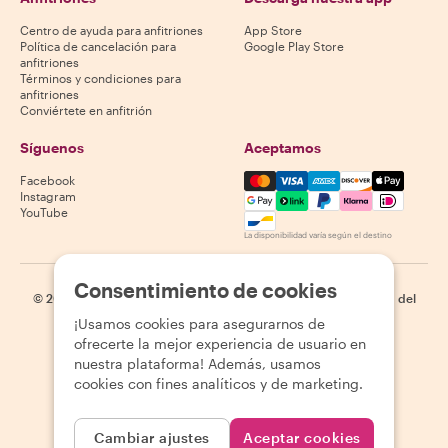
Centro de ayuda para anfitriones
App Store
Política de cancelación para
Google Play Store
anfitriones
Términos y condiciones para
anfitriones
Conviértete en anfitrión
Síguenos
Aceptamos
Mastercard, Visa, Amex, Di
Facebook
Instagram
YouTube
La disponibilidad varía según el destino
Consentimiento de cookies
©
2026
Withlocals.com
|
Política de privacidad
|
Cookies
|
Mapa del
sitio
¡Usamos cookies para asegurarnos de
ofrecerte la mejor experiencia de usuario en
nuestra plataforma! Además, usamos
cookies con fines analíticos y de marketing.
Cambiar ajustes
Aceptar cookies