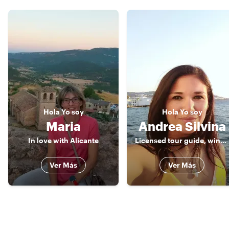
Hola
Yo soy
Hola
Yo soy
Maria
Andrea Silvina
In love with Alicante
Licensed tour guide, wine lover & foodie
Ver Más
Ver Más