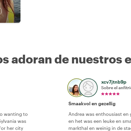
os adoran de nuestros 
xcv7jtnb9p
Sobre el anfitr
Smaakvol en gezellig
to wanting to
Andrea was enthousiast en ge
Sylvania was
en het was een leuke en sma
or her city
markthal en weinig in de st