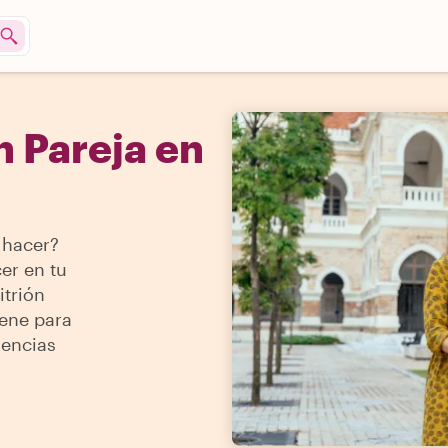
 Pareja en
 hacer?
er en tu
itrión
iene para
iencias