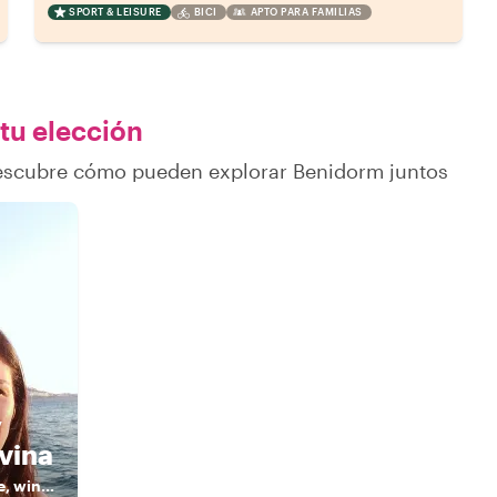
SPORT & LEISURE
BICI
APTO PARA FAMILIAS
 tu elección
descubre cómo pueden explorar Benidorm juntos
y
vina
Licensed tour guide, wine lover & foodie