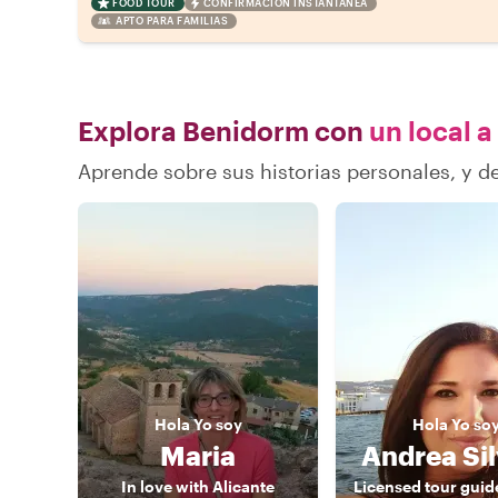
FOOD TOUR
CONFIRMACIÓN INSTANTÁNEA
APTO PARA FAMILIAS
Explora Benidorm con
un local a
Aprende sobre sus historias personales, y 
Hola
Yo soy
Hola
Yo so
Maria
Andrea Sil
In love with Alicante