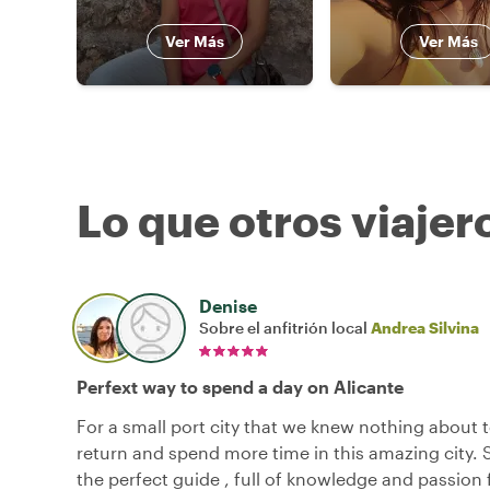
Ver Más
Ver Más
Lo que otros viajer
Denise
Sobre el anfitrión local
Andrea Silvina
Perfext way to spend a day on Alicante
For a small port city that we knew nothing about 
return and spend more time in this amazing city. 
the perfect guide , full of knowledge and passion f