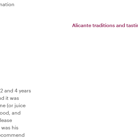
ination
Alicante traditions and tast
2 and 4 years
nd it was
e (or juice
 food, and
please
t was his
y recommend