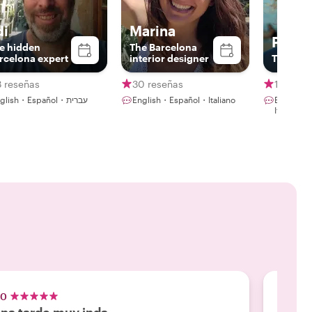
di
Marina
Pili
e hidden
The Barcelona
rcelona expert
interior designer
The Scul
3 reseñas
30 reseñas
182 res
English・Español・עברית
English・Español・Italiano
English・
Italiano
.0
5.0