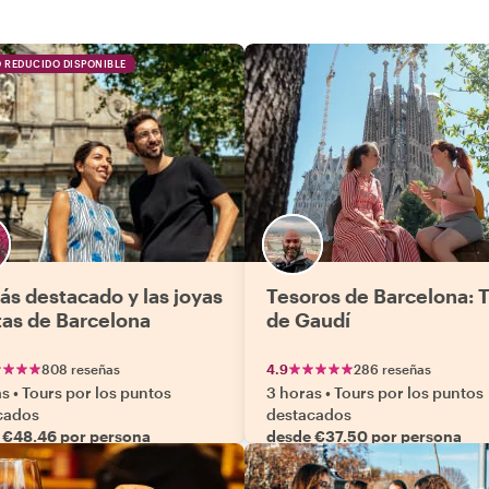
 REDUCIDO DISPONIBLE
ás destacado y las joyas
Tesoros de Barcelona: 
tas de Barcelona
de Gaudí
808 reseñas
4.9
286 reseñas
as
•
Tours por los puntos
3 horas
•
Tours por los puntos
cados
destacados
 €48.46 por persona
desde €37.50 por persona