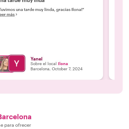
na tarde muy inda
Un mu
Tuvimos una tarde muy linda, gracias Ilona!"
"Me enc
eer más
persona
tuviér
gracias
Leer m
Yanel
Sobre el local
Ilona
Barcelona, October 7, 2024
Barcelona
ne para ofrecer