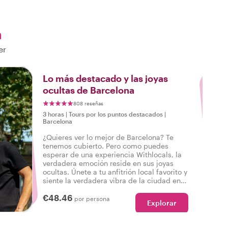
a
er
3
Lo más destacado y las joyas
ocultas de Barcelona
808 reseñas
3 horas
|
Tours por los puntos destacados
|
Barcelona
¿Quieres ver lo mejor de Barcelona? Te
tenemos cubierto. Pero como puedes
esperar de una experiencia Withlocals, la
verdadera emoción reside en sus joyas
ocultas. Únete a tu anfitrión local favorito y
siente la verdadera vibra de la ciudad en
un tour que lo tiene todo, ¡para que puedas
€48.46
decir: He experimentado la auténtica
por persona
Explorar
Barcelona!