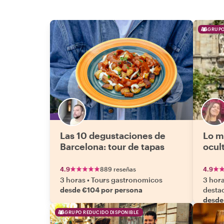
GRUPO
Las 10 degustaciones de
Lo m
Barcelona: tour de tapas
ocul
4.9
889 reseñas
4.9
3 horas
•
Tours gastronomicos
3 hor
desde €104 por persona
desta
desde
GRUPO REDUCIDO DISPONIBLE