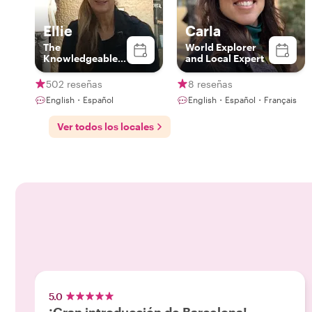
Ellie
Carla
The
World Explorer
Knowledgeable
and Local Expert
Guide
502 reseñas
8 reseñas
English・Español
English・Español・Français
Ver todos los locales
5.0