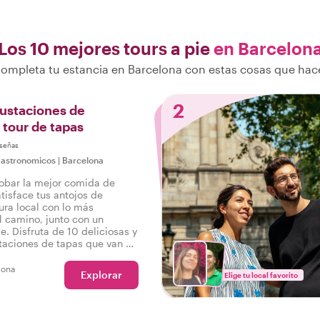
Los 10 mejores tours a pie
en Barcelon
ompleta tu estancia en Barcelona con estas cosas que hac
2
ustaciones de
 tour de tapas
señas
gastronomicos
|
Barcelona
robar la mejor comida de
tisface tus antojos de
ura local con lo más
 camino, junto con un
ie. Disfruta de 10 deliciosas y
taciones de tapas que van de
 salado, así como bebidas en
ur gastronómico por
sona
Explorar
Elige tu local favorito