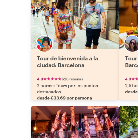
Tour de bienvenida a la
Tour
ciudad: Barcelona
Barc
4.9
623 reseñas
4.9
2 horas
•
Tours por los puntos
2,5 ho
destacados
desde
desde €33.69 por persona