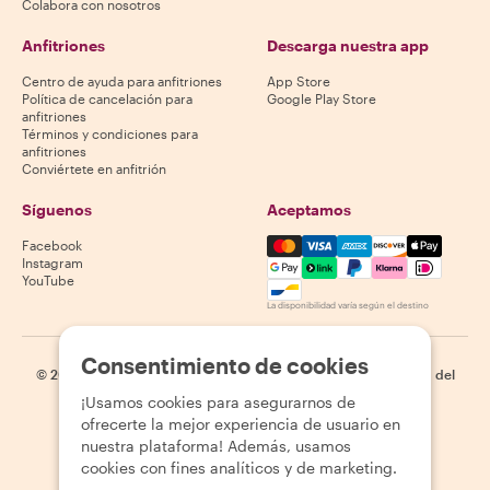
Colabora con nosotros
Anfitriones
Descarga nuestra app
Centro de ayuda para anfitriones
App Store
Política de cancelación para
Google Play Store
anfitriones
Términos y condiciones para
anfitriones
Conviértete en anfitrión
Síguenos
Aceptamos
Mastercard, Visa, Amex, Di
Facebook
Instagram
YouTube
La disponibilidad varía según el destino
Consentimiento de cookies
©
2026
Withlocals.com
|
Política de privacidad
|
Cookies
|
Mapa del
sitio
¡Usamos cookies para asegurarnos de
ofrecerte la mejor experiencia de usuario en
nuestra plataforma! Además, usamos
cookies con fines analíticos y de marketing.