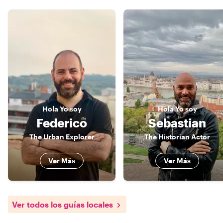
Hola
Yo soy
Hola
Yo soy
Federico
Sebastian
The Urban Explorer
The Historian Actor
Ver Más
Ver Más
Ver todos los guías locales