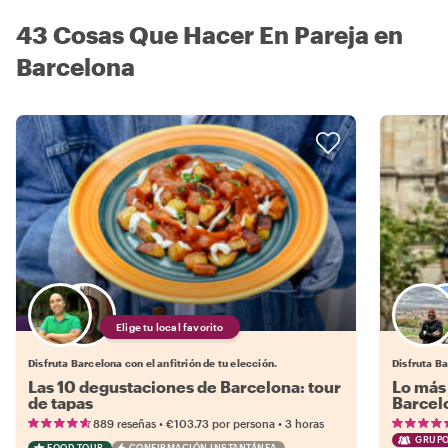
43 Cosas Que Hacer En Pareja en
Barcelona
Elige tu local favorito
Disfruta Barcelona con el anfitrión de tu elección.
Disfruta Ba
Las 10 degustaciones de Barcelona: tour
Lo más 
de tapas
Barcel
•
•
889 reseñas
€103.73
por persona
3 horas
GRUPO
FOOD TOUR
CONFIRMACIÓN INSTANTÁNEA