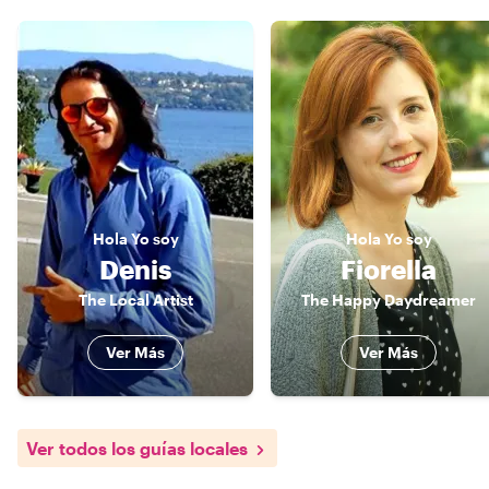
Hola
Yo soy
Hola
Yo soy
Denis
Fiorella
The Local Artist
The Happy Daydreamer
Ver Más
Ver Más
Ver todos los guías locales