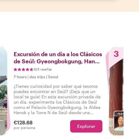
3
Excursión de un día a los Clásicos
de Seúl: Gyeongbokgung, Hanok
y la Torre N de Seúl
925 reseñas
7 hours
|
day trips
|
Seoul
¿Tienes curiosidad por saber qué tesoros
puedes encontrar en Seúl? ¡Deja que un
local te guíe! En esta excursión privada de
un día, experimenta los Clásicos de Seúl
como el Palacio Gyeongbokgung, la Aldea
Hanok y la Torre N de Seúl desde una
perspectiva local y conoce las interesantes
€128.68
historias y detalles únicos que hacen de
Explorar
El
por persona
este lugar una visita obligada en Seúl.