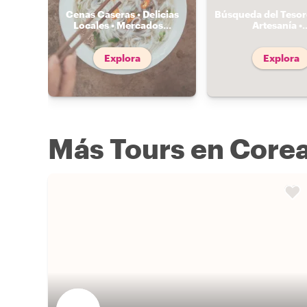
Cenas Caseras • Delicias
Búsqueda del Tesoro
Locales • Mercados
...
Artesanía •
.
Explora
Explora
Más Tours en Corea