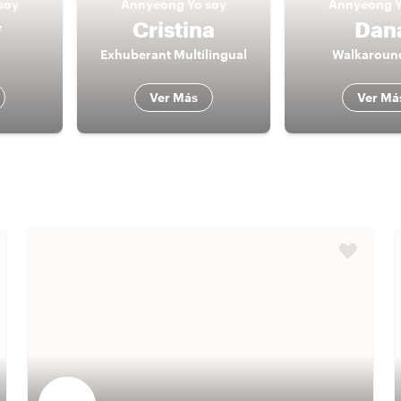
soy
Annyeong
Yo soy
Annyeong
y
Cristina
Dan
Exhuberant Multilingual
Walkaround
Ver Más
Ver Má