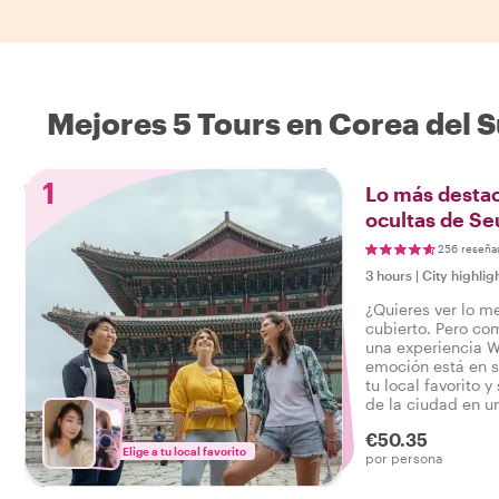
Mejores 5 Tours en Corea del S
1
Lo más destac
ocultas de Se
256 reseña
3 hours
|
City highlig
¿Quieres ver lo m
cubierto. Pero co
una experiencia W
emoción está en s
tu local favorito y
de la ciudad en un
para que puedas d
€50.35
verdadero Seúl!
Elige a tu local favorito
por persona