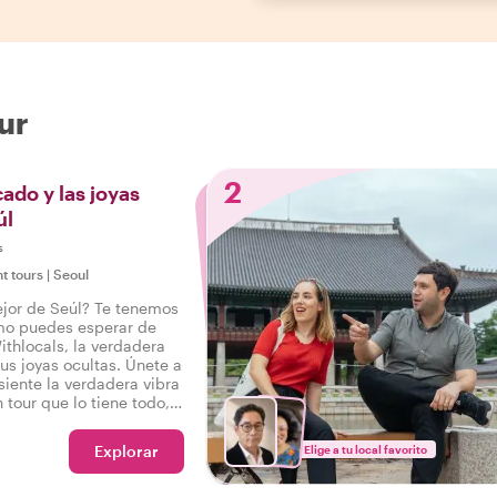
ur
2
ado y las joyas
úl
s
ht tours
|
Seoul
ejor de Seúl? Te tenemos
mo puedes esperar de
ithlocals, la verdadera
us joyas ocultas. Únete a
 siente la verdadera vibra
 tour que lo tiene todo,
ecir: ¡Experimenté el
Explorar
Elige a tu local favorito