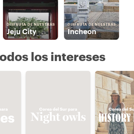
DISFRUTA DE NUESTRAS
DISFRUTA DE NUESTRAS
Jeju City
Incheon
odos los intereses
para
Corea del Sur para
Corea del Su