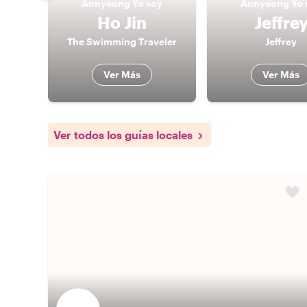
Annyeong
Yo soy
Annyeong
Yo 
Ho Jin
Jeffre
The Swimming Traveler
Jeffrey
Ver Más
Ver Más
Ver todos los guías locales