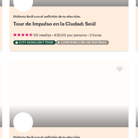
Disfruta Seúl con el anfitrión de tu elección.
Tour de Impulso en la Ciudad: Seúl
•
•
121 reseñas
€25.00
por persona
2 horas
CITY HIGHLIGHT TOUR
CONFIRMACIÓN INSTANTÁNEA
Elige tu local favorito
Disfruta Seúl con el anfitrión de tu elección.