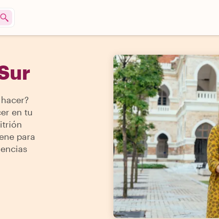
 Sur
 hacer?
er en tu
itrión
iene para
iencias