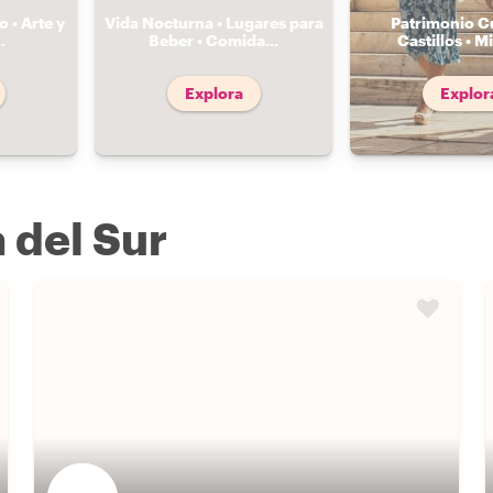
 • Arte y
Vida Nocturna • Lugares para
Patrimonio Cu
..
Beber • Comida
...
Castillos • Mi
Explora
Explor
 del Sur