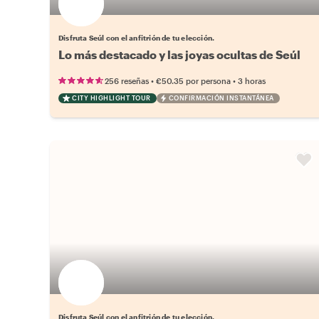
Disfruta Seúl con el anfitrión de tu elección.
Lo más destacado y las joyas ocultas de Seúl
•
•
256 reseñas
€50.35
por persona
3 horas
CITY HIGHLIGHT TOUR
CONFIRMACIÓN INSTANTÁNEA
Elige tu local favorito
Disfruta Seúl con el anfitrión de tu elección.