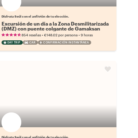
Elige tu local favorito
Disfruta Seúl con el anfitrión de tu elección.
Excursión de un día a la Zona Desmilitarizada
(DMZ) con puente colgante de Gamaksan
•
•
854 reseñas
€148.02
por persona
9 horas
DAY TRIP
CAR
CONFIRMACIÓN INSTANTÁNEA
Elige tu local favorito
Disfruta Seúl con el anfitrión de tu elección.