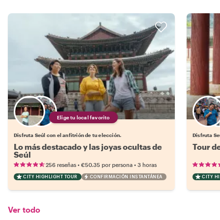
Elige tu local favorito
Disfruta Seúl con el anfitrión de tu elección.
Disfruta Se
Lo más destacado y las joyas ocultas de
Tour de
Seúl
•
•
256 reseñas
€50.35
por persona
3 horas
CITY HIGHLIGHT TOUR
CONFIRMACIÓN INSTANTÁNEA
CITY H
Ver todo