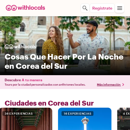
Regístrate
Cosas Que Hacer Por La Noche
en Corea del Sur
Descubre
A tu manera
Tours por la ciudad personalizados con anfitriones locales.
Más información
Ciudades en Corea del Sur
36 EXPERIENCIAS
16 EXPERIENCIAS
4 E