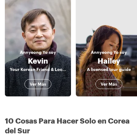
Annyeong
Yo soy
Annyeong
Yo soy
Kevin
Hailey
Your Korean Friend & Local Storyteller
A licensed tour guide
Ver Más
Ver Más
10 Cosas Para Hacer Solo en Corea
del Sur