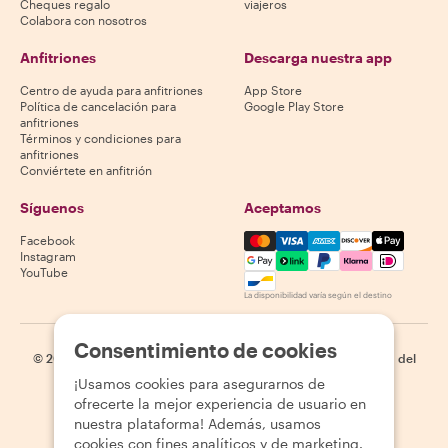
Cheques regalo
viajeros
Colabora con nosotros
Anfitriones
Descarga nuestra app
Centro de ayuda para anfitriones
App Store
Política de cancelación para
Google Play Store
anfitriones
Términos y condiciones para
anfitriones
Conviértete en anfitrión
Síguenos
Aceptamos
Mastercard, Visa, Amex, Di
Facebook
Instagram
YouTube
La disponibilidad varía según el destino
Consentimiento de cookies
©
2026
Withlocals.com
|
Política de privacidad
|
Cookies
|
Mapa del
sitio
¡Usamos cookies para asegurarnos de
ofrecerte la mejor experiencia de usuario en
nuestra plataforma! Además, usamos
cookies con fines analíticos y de marketing.