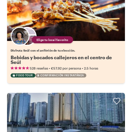
Elige tu local favorito
Disfruta Seúl con el anfitrión de tu elección.
Bebidas y bocados callejeros en el centro de
Seúl
•
•
528 reseñas
€57.92
por persona
2.5 horas
FOOD TOUR
CONFIRMACIÓN INSTANTÁNEA