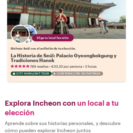
Elige tu local favorito
Disfruta Seúl con el anfitrión de tu elección.
La Historia de Seúl: Palacio Gyeongbokgung y
Tradiciones Hanok
•
•
789 reseñas
€33.32
por persona
2 horas
CITY HIGHLIGHT TOUR
CONFIRMACIÓN INSTANTÁNEA
Explora Incheon con
un local a tu
elección
Aprende sobre sus historias personales, y descubre
cómo pueden explorar Incheon juntos