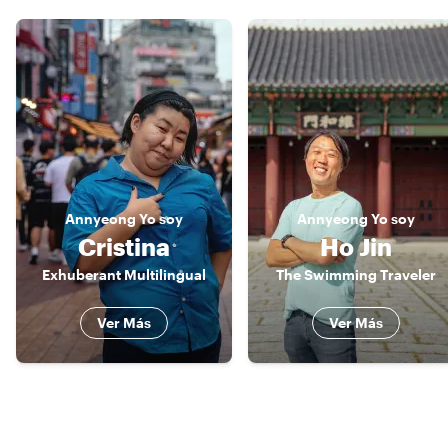
Annyeong
Yo soy
Annyeong
Yo soy
Cristina
Ho Jin
Exhuberant Multilingual
The Swimming Traveler
Ver Más
Ver Más