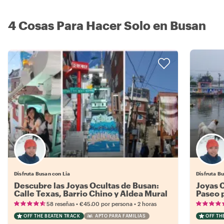
4 Cosas Para Hacer Solo en Busan
Disfruta Busan con Lia
Disfruta B
Descubre las Joyas Ocultas de Busan:
Joyas 
Calle Texas, Barrio Chino y Aldea Mural
Paseo 
de Dakbatgol
la Pla
•
•
58 reseñas
€45.00
por persona
2 horas
OFF THE BEATEN TRACK
APTO PARA FAMILIAS
OFF TH