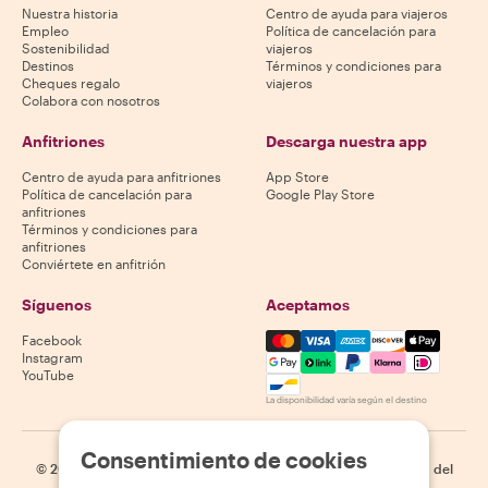
Nuestra historia
Centro de ayuda para viajeros
Empleo
Política de cancelación para
Sostenibilidad
viajeros
Destinos
Términos y condiciones para
Cheques regalo
viajeros
Colabora con nosotros
Anfitriones
Descarga nuestra app
Centro de ayuda para anfitriones
App Store
Política de cancelación para
Google Play Store
anfitriones
Términos y condiciones para
anfitriones
Conviértete en anfitrión
Síguenos
Aceptamos
Mastercard, Visa, Amex, Di
Facebook
Instagram
YouTube
La disponibilidad varía según el destino
Consentimiento de cookies
©
2026
Withlocals.com
|
Política de privacidad
|
Cookies
|
Mapa del