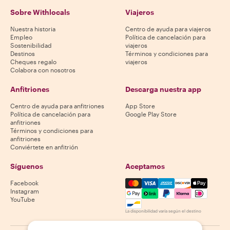
Sobre Withlocals
Viajeros
Nuestra historia
Centro de ayuda para viajeros
Empleo
Política de cancelación para
Sostenibilidad
viajeros
Destinos
Términos y condiciones para
Cheques regalo
viajeros
Colabora con nosotros
Anfitriones
Descarga nuestra app
Centro de ayuda para anfitriones
App Store
Política de cancelación para
Google Play Store
anfitriones
Términos y condiciones para
anfitriones
Conviértete en anfitrión
Síguenos
Aceptamos
Mastercard, Visa, Amex, Di
Facebook
Instagram
YouTube
La disponibilidad varía según el destino