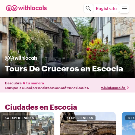
Regístrate
Tours De Cruceros en Escocia
Descubre
A tu manera
Tours por la ciudad personalizados con anfitriones locales.
Más información
Ciudades en Escocia
54 EXPERIENCIAS
7 EXPERIENCIAS
8 E