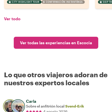
CITY HIGHLIGHT TOUR
CONFIRMACIÓN INSTANTÁNEA
SKIP T
Ver todo
Ver todas las experiencias en Escocia
Lo que otros viajeros adoran de
nuestros expertos locales
Carla
Sobre el anfitrión local
Svend-Erik
4 agosto 2026