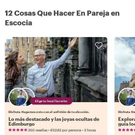
12 Cosas Que Hacer En Pareja en
Escocia
Elige tu local favorito
Disfruta Hagamos esto con el anfitrión de tu elección.
Disfruta Ha
Lo más destacado y las joyas ocultas de
Explora
Edimburgo
guía lo
•
•
350 reseñas
€52.62
por persona
3 horas