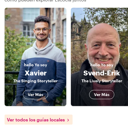
hello
Yo soy
hello
Yo soy
Xavier
Svend-Erik
The Singing Storyteller
The Lively Storyteller
Ver Más
Ver Más
Ver todos los guías locales