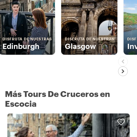
DISFRUTA DE NUESTRAS
DISFRUTA DE NUESTRAS
DIS
Edinburgh
Glasgow
In
Más Tours De Cruceros en
Escocia