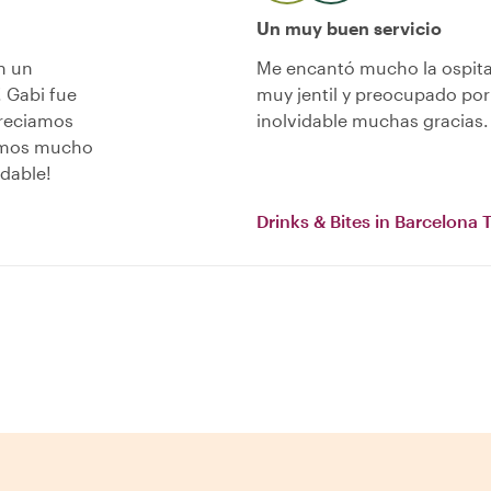
Un muy buen servicio
n un
Me encantó mucho la ospital
 Gabi fue
muy jentil y preocupado po
preciamos
inolvidable muchas gracias.
tamos mucho
dable!
Drinks & Bites in Barcelona 