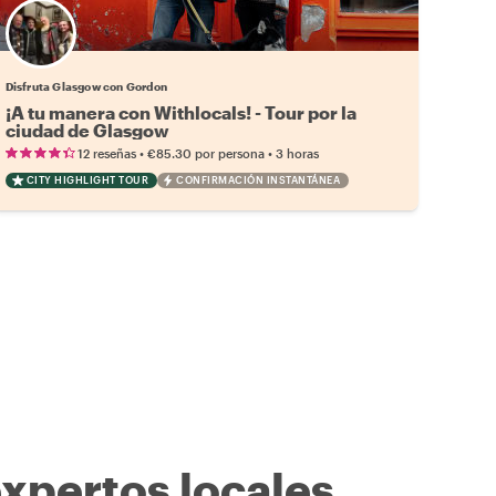
Disfruta Glasgow con Gordon
¡A tu manera con Withlocals! - Tour por la
ciudad de Glasgow
•
•
12 reseñas
€85.30
por persona
3 horas
CITY HIGHLIGHT TOUR
CONFIRMACIÓN INSTANTÁNEA
expertos locales