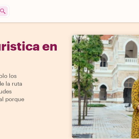
ristica en
olo los
e la ruta
tudes
cal porque