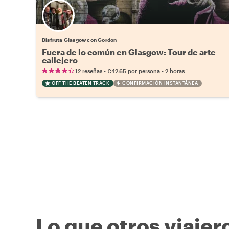
Disfruta Glasgow con Gordon
Fuera de lo común en Glasgow: Tour de arte
callejero
•
•
12 reseñas
€42.65
por persona
2 horas
OFF THE BEATEN TRACK
CONFIRMACIÓN INSTANTÁNEA
Lo que otros viajer