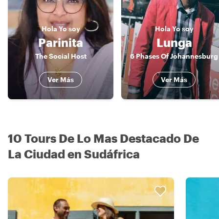
Hola
Yo soy
Hola
Yo soy
Parinita
Lunga
The Social Host
6 Phases Of Johannesburg
Ver Más
Ver Más
10 Tours De Lo Mas Destacado De
La Ciudad en Sudáfrica