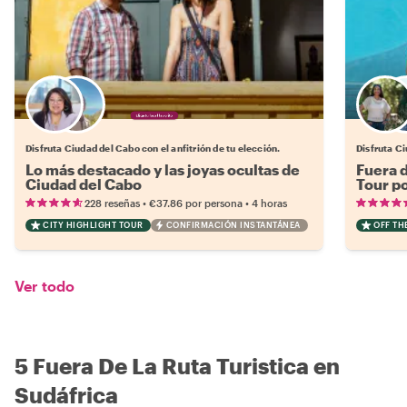
Elige tu local favorito
Disfruta Ciudad del Cabo con el anfitrión de tu elección.
Disfruta Ci
Lo más destacado y las joyas ocultas de
Fuera 
Ciudad del Cabo
Tour p
•
•
228 reseñas
€37.86
por persona
4 horas
CITY HIGHLIGHT TOUR
CONFIRMACIÓN INSTANTÁNEA
OFF TH
Ver todo
5 Fuera De La Ruta Turistica en
Sudáfrica