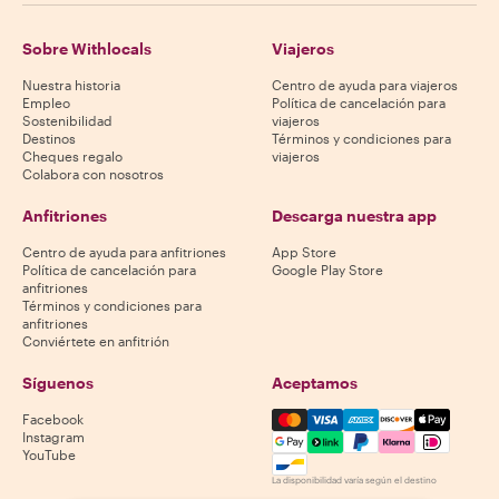
Sobre Withlocals
Viajeros
Nuestra historia
Centro de ayuda para viajeros
Empleo
Política de cancelación para
Sostenibilidad
viajeros
Destinos
Términos y condiciones para
Cheques regalo
viajeros
Colabora con nosotros
Anfitriones
Descarga nuestra app
Centro de ayuda para anfitriones
App Store
Política de cancelación para
Google Play Store
anfitriones
Términos y condiciones para
anfitriones
Conviértete en anfitrión
Síguenos
Aceptamos
Mastercard, Visa, Amex, Di
Facebook
Instagram
YouTube
La disponibilidad varía según el destino