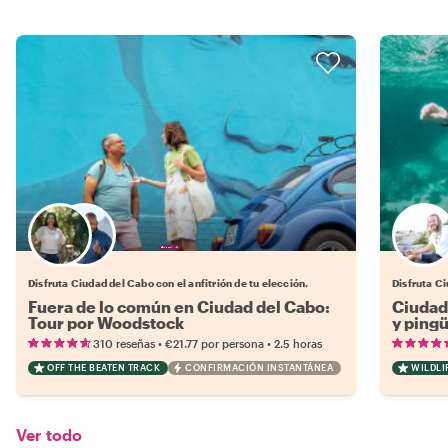
Elige tu local favorito
Disfruta Ciudad del Cabo con el anfitrión de tu elección.
Disfruta C
Fuera de lo común en Ciudad del Cabo:
Ciudad
Tour por Woodstock
y ping
•
•
310 reseñas
€21.77
por persona
2.5 horas
OFF THE BEATEN TRACK
CONFIRMACIÓN INSTANTÁNEA
WILDLI
Ver todo