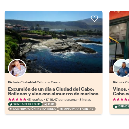
Disfruta Ciudad del Cabo con Trevor
Disfruta Ci
Excursión de un día a Ciudad del Cabo:
Vinos,
Ballenas y vino con almuerzo de marisco
Cabo c
•
•
45 reseñas
€116.47
por persona
8 horas
WINE & BEER TOUR
CAR
DRINKS
CONFIRMACIÓN INSTANTÁNEA
APTO PARA FAMILIAS