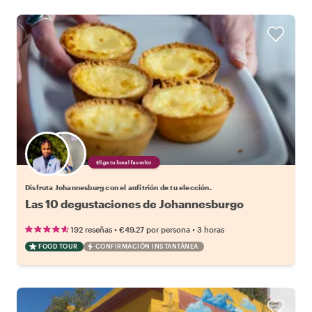
Elige tu local favorito
Disfruta Johannesburg con el anfitrión de tu elección.
Las 10 degustaciones de Johannesburgo
•
•
192 reseñas
€49.27
por persona
3 horas
FOOD TOUR
CONFIRMACIÓN INSTANTÁNEA