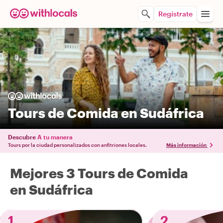
Regístrate
Tours de Comida en Sudáfrica
Descubre
A tu manera
Tours por la ciudad personalizados con anfitriones locales.
Más información
Mejores 3 Tours de Comida
en Sudáfrica
1
2