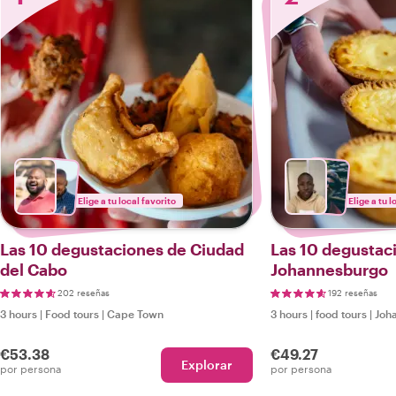
Elige a tu local favorito
Elige a tu l
Las 10 degustaciones de Ciudad
Las 10 degustac
del Cabo
Johannesburgo
202 reseñas
192 reseñas
3 hours
|
Food tours
|
Cape Town
3 hours
|
food tours
|
Joh
€53.38
€49.27
Explorar
por persona
por persona