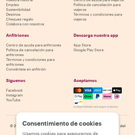
Empleo
Política de cancelación para
Sostenibilidad
viajeros
Destinos
Términos y condiciones para
Cheques regalo
viajeros
Colabora con nosotros
Anfitriones
Descarga nuestra app
Centro de ayuda para anfitriones
App Store
Política de cancelación para
Google Play Store
anfitriones
Términos y condiciones para
anfitriones
Conviértete en anfitrión
Síguenos
Aceptamos
Mastercard, Visa, Amex, Di
Facebook
Instagram
YouTube
La disponibilidad varía según el destino
Consentimiento de cookies
©
2026
Withlocals.com
|
Política de privacidad
|
Cookies
|
Mapa del
sitio
¡Usamos cookies para asegurarnos de