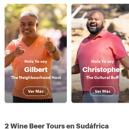
Hola
Yo soy
Hola
Yo soy
Gilbert
Christopher
The Neighbourhood Host
The Cultural Buff
Ver Más
Ver Más
2 Wine Beer Tours en Sudáfrica