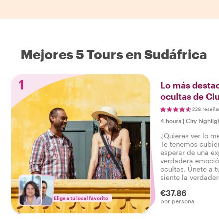
Mejores 5 Tours en Sudáfrica
1
Lo más destac
ocultas de Ci
228 reseña
4 hours
|
City highlig
¿Quieres ver lo m
Te tenemos cubie
esperar de una exp
verdadera emoción
ocultas. Únete a tu
siente la verdader
un tour que lo ti
€37.86
decir: ¡He experi
Elige a tu local favorito
por persona
Ciudad del Cabo!