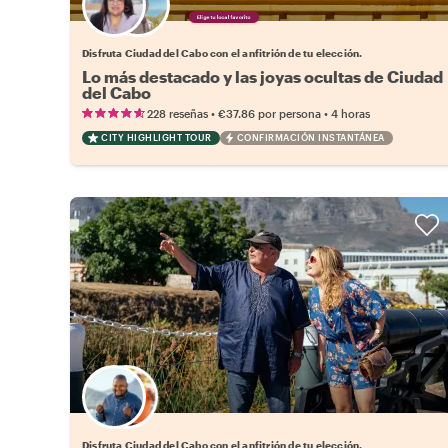
Elige tu local favorito
Disfruta Ciudad del Cabo con el anfitrión de tu elección.
Lo más destacado y las joyas ocultas de Ciudad
del Cabo
•
•
228 reseñas
€37.86
por persona
4 horas
CITY HIGHLIGHT TOUR
CONFIRMACIÓN INSTANTÁNEA
Elige tu local favorito
Disfruta Ciudad del Cabo con el anfitrión de tu elección.