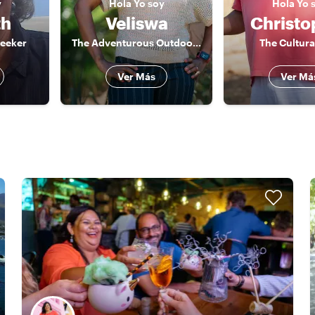
y
Hola
Yo soy
Hola
Yo 
th
Veliswa
Christo
eeker
The Adventurous Outdoorsy
The Cultura
Ver Más
Ver Má