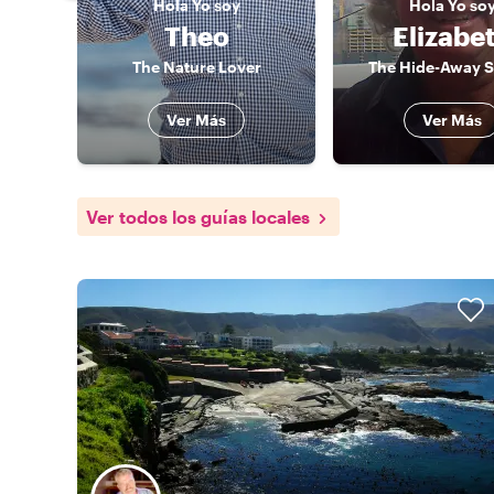
Hola
Yo soy
Hola
Yo so
Theo
Elizabe
The Nature Lover
The Hide-Away S
Ver Más
Ver Más
Ver todos los guías locales