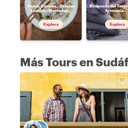
Cenas Caseras • Delicias
Búsqueda del Tesoro
Locales • Mercados
...
Artesanía •
.
Explora
Explora
Más Tours en Sudáf