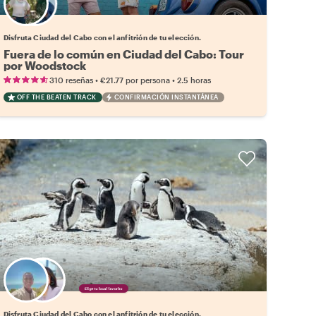
Elige tu local favorito
Disfruta Ciudad del Cabo con el anfitrión de tu elección.
Fuera de lo común en Ciudad del Cabo: Tour
por Woodstock
•
•
310 reseñas
€21.77
por persona
2.5 horas
OFF THE BEATEN TRACK
CONFIRMACIÓN INSTANTÁNEA
Elige tu local favorito
Disfruta Ciudad del Cabo con el anfitrión de tu elección.