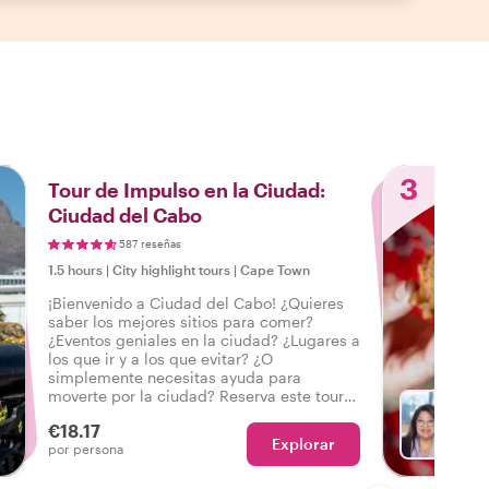
3
Tour de Impulso en la Ciudad:
Ciudad del Cabo
587 reseñas
1.5 hours
|
City highlight tours
|
Cape Town
¡Bienvenido a Ciudad del Cabo! ¿Quieres
saber los mejores sitios para comer?
¿Eventos geniales en la ciudad? ¿Lugares a
los que ir y a los que evitar? ¿O
simplemente necesitas ayuda para
moverte por la ciudad? Reserva este tour
privado con un local y obtén la
€18.17
introducción perfecta a Ciudad del Cabo
Explorar
El
por persona
para empezar tu viaje por la ciudad con
buen pie.