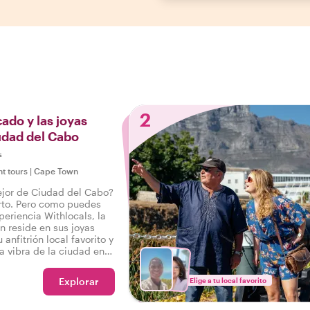
2
ado y las joyas
udad del Cabo
s
ht tours
|
Cape Town
ejor de Ciudad del Cabo?
rto. Pero como puedes
eriencia Withlocals, la
 reside en sus joyas
 anfitrión local favorito y
a vibra de la ciudad en
ene todo, para que puedas
mentado la verdadera
Explorar
Elige a tu local favorito