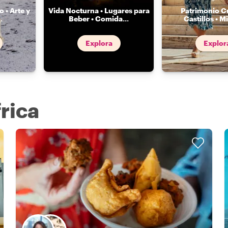
 • Arte y
Vida Nocturna • Lugares para
Patrimonio Cu
..
Beber • Comida
...
Castillos • Mi
Explora
Explor
rica