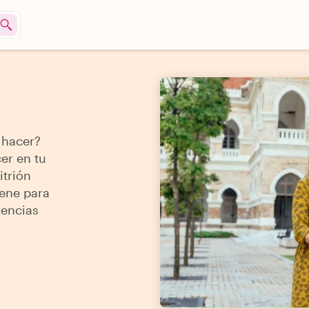
 hacer?
er en tu
itrión
iene para
iencias