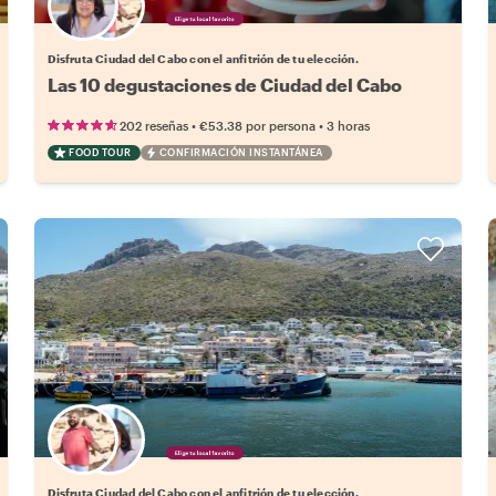
Elige tu local favorito
Disfruta Ciudad del Cabo con el anfitrión de tu elección.
Las 10 degustaciones de Ciudad del Cabo
•
•
202 reseñas
€53.38
por persona
3 horas
FOOD TOUR
CONFIRMACIÓN INSTANTÁNEA
Elige tu local favorito
Disfruta Ciudad del Cabo con el anfitrión de tu elección.