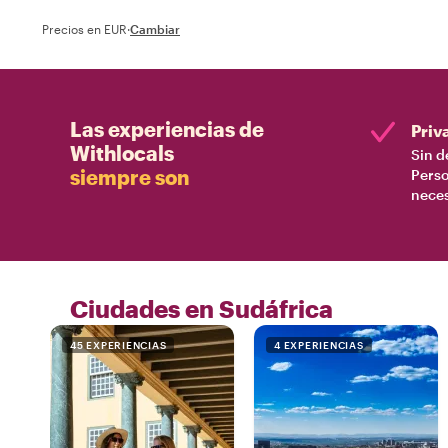
Precios en EUR
·
Cambiar
Las experiencias de
Priv
Withlocals
Sin d
siempre son
Perso
nece
Ciudades en Sudáfrica
45 EXPERIENCIAS
4 EXPERIENCIAS