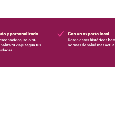
ado y personalizado
Con un experto local
esconocidos, solo tú.
Desde datos históricos hast
naliza tu viaje según tus
normas de salud más actual
sidades.