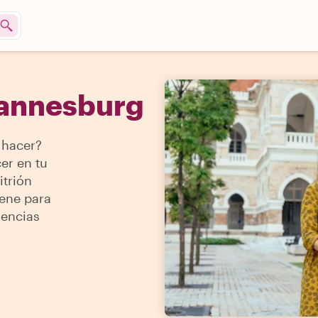
hannesburg
 hacer?
er en tu
itrión
iene para
iencias