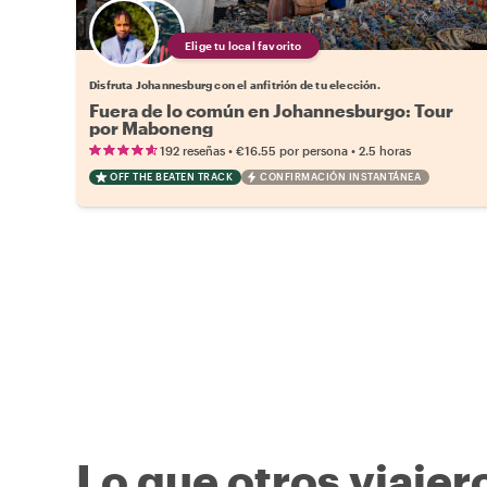
Elige tu local favorito
Disfruta Johannesburg con el anfitrión de tu elección.
Fuera de lo común en Johannesburgo: Tour
por Maboneng
•
•
192 reseñas
€16.55
por persona
2.5 horas
OFF THE BEATEN TRACK
CONFIRMACIÓN INSTANTÁNEA
Lo que otros viajer