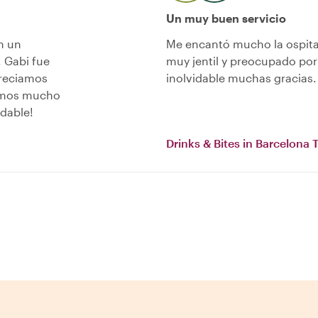
Un muy buen servicio
n un
Me encantó mucho la ospital
 Gabi fue
muy jentil y preocupado po
preciamos
inolvidable muchas gracias.
tamos mucho
dable!
Drinks & Bites in Barcelona 