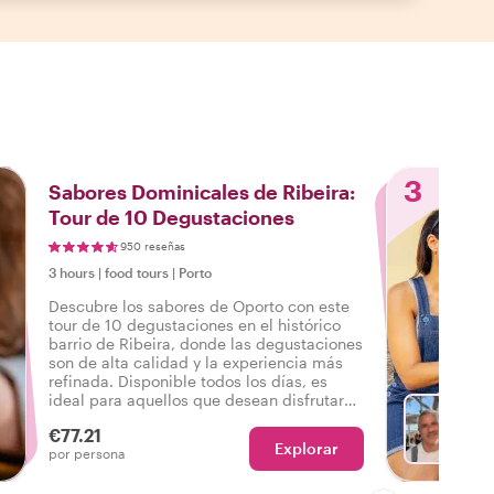
3
Sabores Dominicales de Ribeira:
Tour de 10 Degustaciones
950 reseñas
3 hours
|
food tours
|
Porto
Descubre los sabores de Oporto con este
tour de 10 degustaciones en el histórico
barrio de Ribeira, donde las degustaciones
son de alta calidad y la experiencia más
refinada. Disponible todos los días, es
ideal para aquellos que desean disfrutar
de la escena culinaria de Oporto, ¡ya sea
€77.21
un domingo o cualquier día de la semana!
Explorar
El
por persona