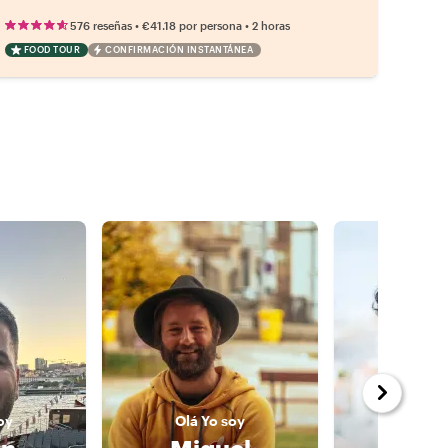
•
•
576 reseñas
€41.18
por persona
2 horas
FOOD TOUR
CONFIRMACIÓN INSTANTÁNEA
oy
Olá
Yo soy
Olá
Yo