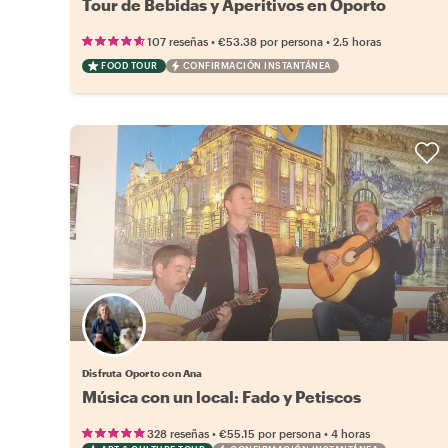
Tour de Bebidas y Aperitivos en Oporto
•
•
107 reseñas
€53.38
por persona
2.5 horas
FOOD TOUR
CONFIRMACIÓN INSTANTÁNEA
Disfruta Oporto con Ana
Música con un local: Fado y Petiscos
•
•
328 reseñas
€55.15
por persona
4 horas