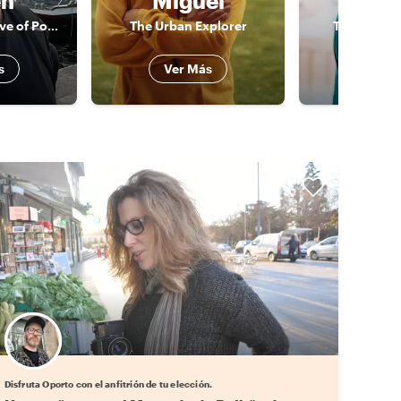
en
Miguel
Di
The Proudly Native of Porto’s Identity
The Urban Explorer
The Urban 
s
Ver Más
Ver 
Elige tu local favorito
Disfruta Oporto con el anfitrión de tu elección.