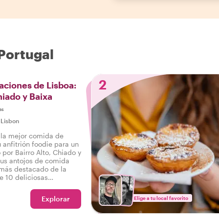
Portugal
2
aciones de Lisboa:
hiado y Baixa
as
|
Lisbon
r la mejor comida de
 anfitrión foodie para un
por Bairro Alto, Chiado y
 tus antojos de comida
o más destacado de la
e 10 deliciosas
 van de lo dulce a lo
bebidas en un sabroso
Explorar
Elige a tu local favorito
 por Lisboa.