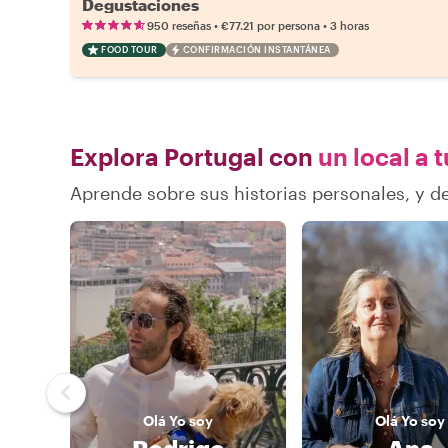
Degustaciones
•
•
950 reseñas
€77.21
por persona
3 horas
FOOD TOUR
CONFIRMACIÓN INSTANTÁNEA
Explora Portugal con
un local a 
Aprende sobre sus historias personales, y 
Olá
Yo soy
Olá
Yo soy