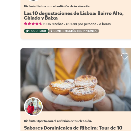
Disfruta Lisboa con el anfitrión de tu elección.
Las 10 degustaciones de Lisboa: Bairro Alto,
Chiado y Baixa
•
•
1906 reseñas
€91.88
por persona
3 horas
FOOD TOUR
CONFIRMACIÓN INSTANTÁNEA
Elige tu local favorito
Disfruta Oporto con el anfitrión de tu elección.
Sabores Dominicales de Ribeira: Tour de 10