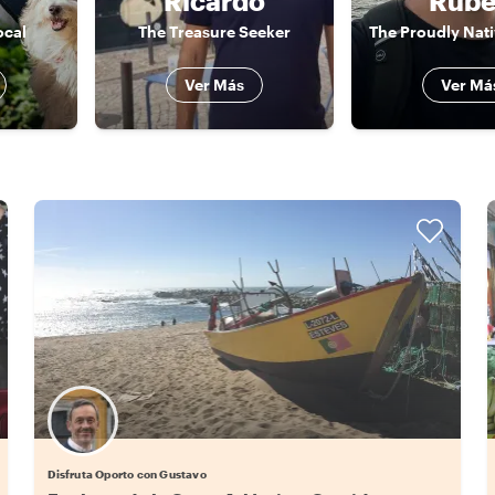
Ricardo
Rúb
ocal
The Treasure Seeker
Ver Más
Ver Má
Disfruta Oporto con Gustavo