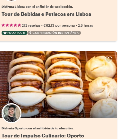
Disfruta Lisboa con el anfitrión de tu elección.
Tour de Bebidas e Petiscos em Lisboa
•
•
272 reseñas
€62.13
por persona
2.5 horas
FOOD TOUR
CONFIRMACIÓN INSTANTÁNEA
Elige tu local favorito
Disfruta Oporto con el anfitrión de tu elección.
Tour de Impulso Culinario: Oporto