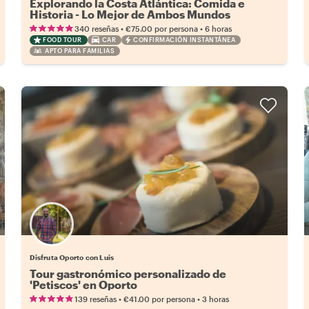
Explorando la Costa Atlántica: Comida e
Historia - Lo Mejor de Ambos Mundos
•
•
340 reseñas
€75.00
por persona
6 horas
FOOD TOUR
CAR
CONFIRMACIÓN INSTANTÁNEA
APTO PARA FAMILIAS
Disfruta Oporto con Luis
Tour gastronómico personalizado de
'Petiscos' en Oporto
•
•
139 reseñas
€41.00
por persona
3 horas