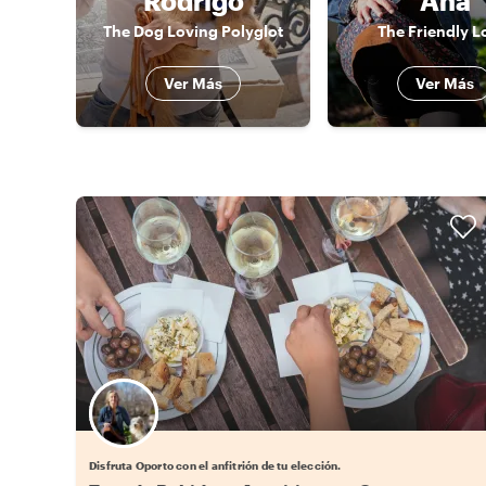
Rodrigo
Ana
The Dog Loving Polyglot
The Friendly L
Ver Más
Ver Más
Elige tu local favorito
Disfruta Oporto con el anfitrión de tu elección.