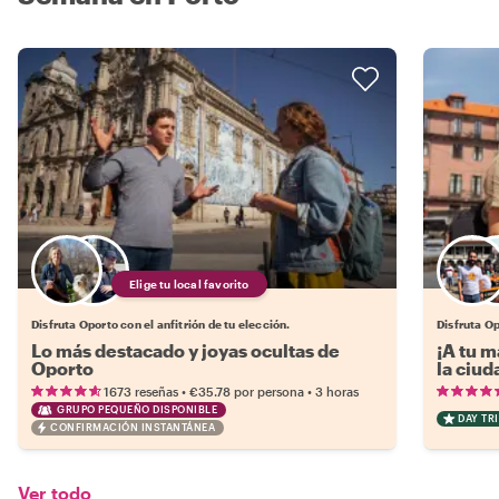
Elige tu local favorito
Disfruta Oporto con el anfitrión de tu elección.
Disfruta Op
Lo más destacado y joyas ocultas de
¡A tu m
Oporto
la ciud
•
•
1673 reseñas
€35.78
por persona
3 horas
GRUPO PEQUEÑO DISPONIBLE
DAY TRI
CONFIRMACIÓN INSTANTÁNEA
Ver todo