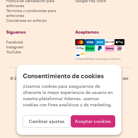
Política de cancelación para
Google Play Store
anfitriones
Términos y condiciones para
anfitriones
Conviértete en anfitrión
Síguenos
Aceptamos
Mastercard, Visa, Amex, Di
Facebook
Instagram
YouTube
La disponibilidad varía según el destino
Consentimiento de cookies
©
2026
Withlocals.com
|
Política de privacidad
|
Cookies
|
Mapa del
sitio
¡Usamos cookies para asegurarnos de
ofrecerte la mejor experiencia de usuario en
nuestra plataforma! Además, usamos
cookies con fines analíticos y de marketing.
Cambiar ajustes
Aceptar cookies