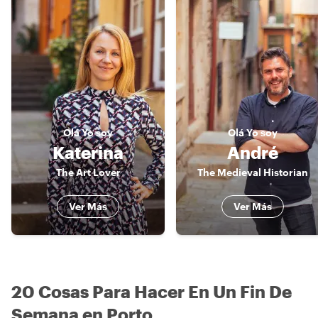
Olá
Yo soy
Olá
Yo soy
Katerina
André
The Art Lover
The Medieval Historian
Ver Más
Ver Más
20 Cosas Para Hacer En Un Fin De
Semana en Porto