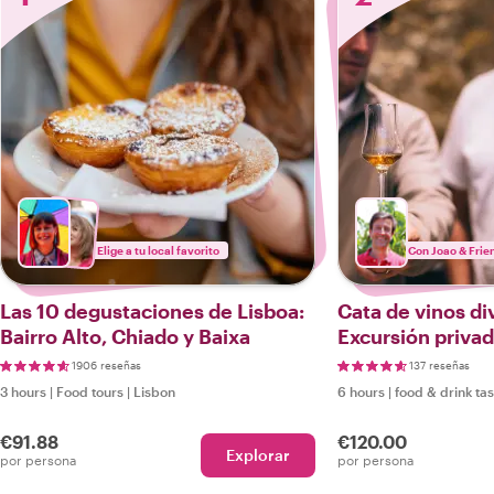
Elige a tu local favorito
Con Joao & Frie
Las 10 degustaciones de Lisboa:
Cata de vinos di
Bairro Alto, Chiado y Baixa
Excursión privad
1906 reseñas
137 reseñas
3 hours
|
Food tours
|
Lisbon
6 hours
|
food & drink tas
€91.88
€120.00
Explorar
por persona
por persona