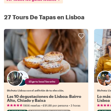
27 Tours De Tapas en Lisboa
Elige tu local favorito
Disfruta Lisboa con el anfitrión de tu elección.
Disfruta Li
Las 10 degustaciones de Lisboa: Bairro
Lo más 
Alto, Chiado y Baixa
Lisboa
•
•
1906 reseñas
€91.88
por persona
3 horas