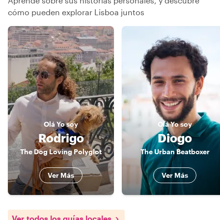
Aprende sobre sus historias personales, y descubre
cómo pueden explorar Lisboa juntos
Olá
Yo soy
Olá
Yo soy
Rodrigo
Diogo
The Dog Loving Polyglot
The Urban Beatboxer
Ver Más
Ver Más
Ver todos los guías locales