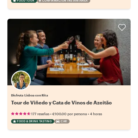
FOOD TOUR
CONFIRMACIÓN INSTANTÁNEA
Disfruta Lisboa con Rita
Tour de Viñedo y Cata de Vinos de Azeitão
•
•
177 reseñas
€100.00
por persona
4 horas
FOOD & DRINK TASTING
CAR