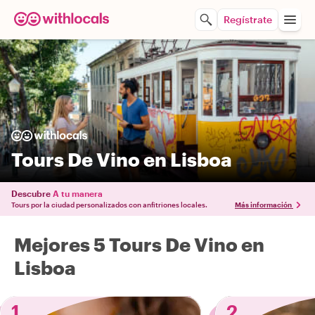
Regístrate
Tours De Vino en Lisboa
Descubre
A tu manera
Tours por la ciudad personalizados con anfitriones locales.
Más información
Mejores 5 Tours De Vino en
Lisboa
1
2