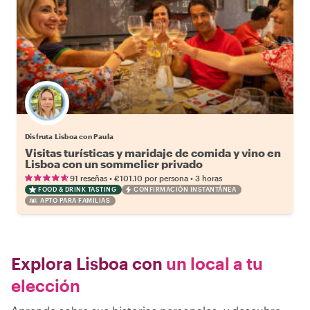
Disfruta Lisboa con Paula
Visitas turísticas y maridaje de comida y vino en
Lisboa con un sommelier privado
•
•
91 reseñas
€101.10
por persona
3 horas
FOOD & DRINK TASTING
CONFIRMACIÓN INSTANTÁNEA
APTO PARA FAMILIAS
Explora Lisboa con
un local a tu
elección