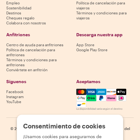
Empleo
Política de cancelación para
Sostenibilidad
viajeros
Destinos
Términos y condiciones para
Cheques regalo
viajeros
Colabora con nosotros
Anfitriones
Descarga nuestra app
Centro de ayuda para anfitriones
App Store
Política de cancelación para
Google Play Store
anfitriones
Términos y condiciones para
anfitriones
Conviértete en anfitrión
Síguenos
Aceptamos
Mastercard, Visa, Amex, Di
Facebook
Instagram
YouTube
La disponibilidad varía según el destino
Consentimiento de cookies
©
2026
Withlocals.com
|
Política de privacidad
|
Cookies
|
Mapa del
sitio
¡Usamos cookies para asegurarnos de