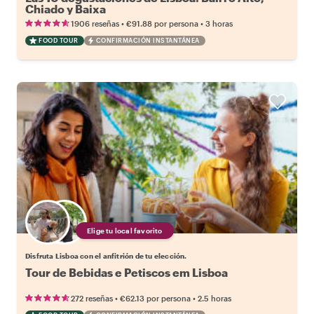
Chiado y Baixa
•
•
1906 reseñas
€91.88
por persona
3 horas
FOOD TOUR
CONFIRMACIÓN INSTANTÁNEA
Elige tu local favorito
Disfruta Lisboa con el anfitrión de tu elección.
Tour de Bebidas e Petiscos em Lisboa
•
•
272 reseñas
€62.13
por persona
2.5 horas