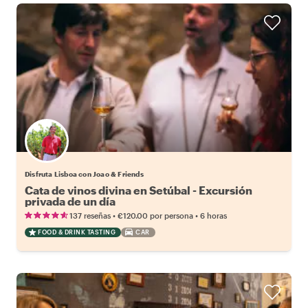
Disfruta Lisboa con Joao & Friends
Cata de vinos divina en Setúbal - Excursión
privada de un día
•
•
137 reseñas
€120.00
por persona
6 horas
FOOD & DRINK TASTING
CAR