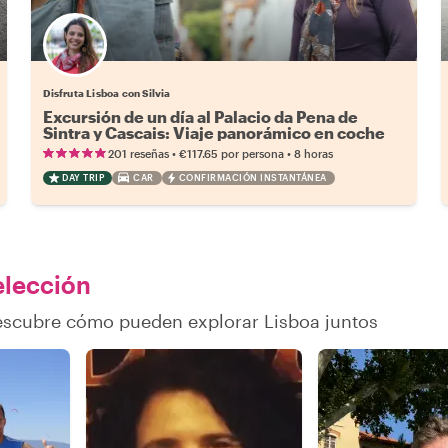
Disfruta Lisboa con Silvia
Excursión de un día al Palacio da Pena de
Sintra y Cascais: Viaje panorámico en coche
•
•
201 reseñas
€117.65
por persona
8 horas
DAY TRIP
CAR
CONFIRMACIÓN INSTANTÁNEA
 elección
descubre cómo pueden explorar Lisboa juntos