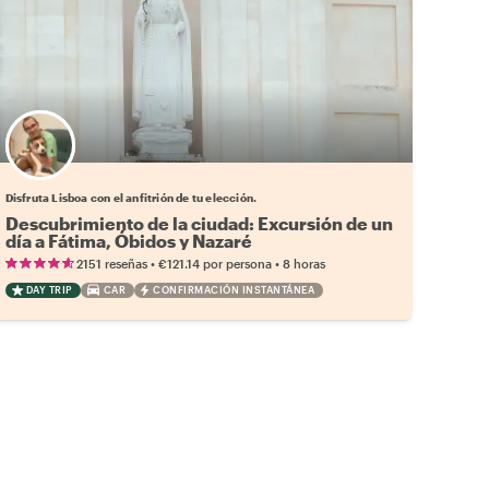
Elige tu local favorito
Disfruta Lisboa con el anfitrión de tu elección.
Descubrimiento de la ciudad: Excursión de un
día a Fátima, Óbidos y Nazaré
•
•
2151 reseñas
€121.14
por persona
8 horas
DAY TRIP
CAR
CONFIRMACIÓN INSTANTÁNEA