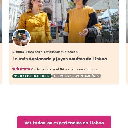
Elige tu local favorito
Disfruta Lisboa con el anfitrión de tu elección.
Lo más destacado y joyas ocultas de Lisboa
•
•
2854 reseñas
€41.34
por persona
3 horas
CITY HIGHLIGHT TOUR
CONFIRMACIÓN INSTANTÁNEA
Ver todas las experiencias en Lisboa