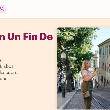
n Un Fin De
e
 Lisboa
 descubre
 una