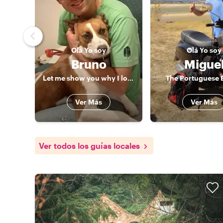
Olá
Yo soy
Olá
Yo soy
Bruno
Migue
Let me show you why I love Portugal
The Portuguese
Ver Más
Ver Más
Ver todos los guías locales