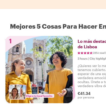
Mejores 5 Cosas Para Hacer En
1
Lo más destac
de Lisboa
2854 reseñ
3 hours
|
City highlig
¿Quieres ver lo m
tenemos cubierto
esperar de una exp
verdadera emoción
ocultas. Únete a tu
verdadera vibra d
que lo tiene todo
€41.34
¡Experimenté el v
Elige a tu local favorito
por persona