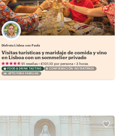
Disfruta Lisboa con Paula
Visitas turísticas y maridaje de comida y vino
en Lisboa con un sommelier privado
•
•
91 reseñas
€101.10
por persona
3 horas
FOOD & DRINK TASTING
CONFIRMACIÓN INSTANTÁNEA
APTO PARA FAMILIAS