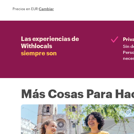
Precios en EUR
·
Cambiar
Las experiencias de
Priv
Withlocals
Sin d
siempre son
Perso
nece
Más Cosas Para Hac