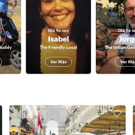
Olá
Yo soy
Olá
Yo s
l
Isabel
Jorg
 Buddy
The Friendly Local
The Urban Ge
Ver Más
Ver Má