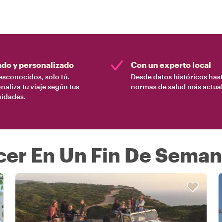
ado y personalizado
Con un experto local
esconocidos, solo tú.
Desde datos históricos hast
naliza tu viaje según tus
normas de salud más actual
sidades.
er En Un Fin De Seman