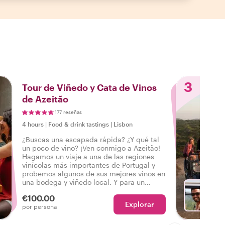
3
Tour de Viñedo y Cata de Vinos
de Azeitão
177 reseñas
4 hours
|
Food & drink tastings
|
Lisbon
¿Buscas una escapada rápida? ¿Y qué tal
un poco de vino? ¡Ven conmigo a Azeitão!
Hagamos un viaje a una de las regiones
vinícolas más importantes de Portugal y
probemos algunos de sus mejores vinos en
una bodega y viñedo local. Y para un
capricho extra local, ¡prueba el Moscatel,
€100.00
la bebida favorita de los lugareños!
Explorar
Con Fr
por persona