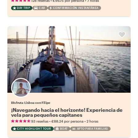
•
•
128 reseñas
€99.75
por persona
7 horas
DAY TRIP
CAR
CONFIRMACIÓN INSTANTÁNEA
Disfruta Lisboa con Filipe
¡Navegando hacia el horizonte! Experiencia de
vela para pequeños capitanes
•
•
93 reseñas
€88.24
por persona
2 horas
CITY HIGHLIGHT TOUR
BOAT
APTO PARA FAMILIAS