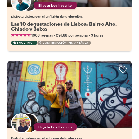
Elige tu local favorito
Disfruta Lisboa con el anfitrión de tu elección.
Las 10 degustaciones de Lisboa: Bairro Alto,
Chiado y Baixa
•
•
1906 reseñas
€91.88
por persona
3 horas
FOOD TOUR
CONFIRMACIÓN INSTANTÁNEA
Elige tu local favorito
Disfruta Lisboa con el anfitrión de tu elección.