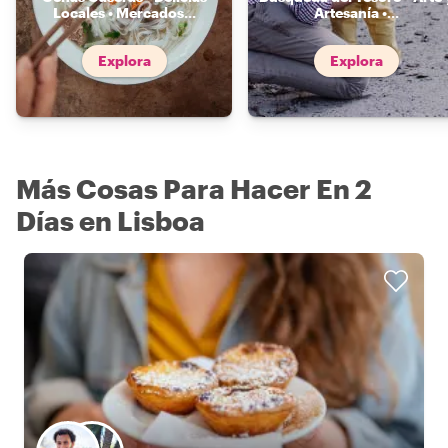
Locales • Mercados
...
Artesanía •
...
Explora
Explora
Más Cosas Para Hacer En 2
Días en Lisboa