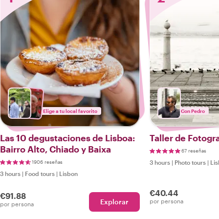
Elige a tu local favorito
Con Pedro
Las 10 degustaciones de Lisboa:
Taller de Fotogr
Bairro Alto, Chiado y Baixa
67 reseñas
1906 reseñas
3 hours
|
Photo tours
|
Li
3 hours
|
Food tours
|
Lisbon
€40.44
€91.88
Explorar
por persona
por persona