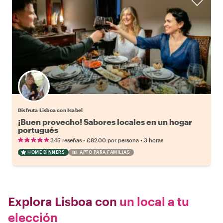
Disfruta Lisboa con Isabel
¡Buen provecho! Sabores locales en un hogar
portugués
•
•
345 reseñas
€82.00
por persona
3 horas
HOME DINNERS
APTO PARA FAMILIAS
Explora Lisboa con
un local a tu
elección