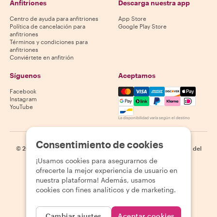
Anfitriones
Descarga nuestra app
Centro de ayuda para anfitriones
App Store
Política de cancelación para
Google Play Store
anfitriones
Términos y condiciones para
anfitriones
Conviértete en anfitrión
Síguenos
Aceptamos
Mastercard, Visa, Amex, Di
Facebook
Instagram
YouTube
La disponibilidad varía según el destino
Consentimiento de cookies
©
2026
Withlocals.com
|
Política de privacidad
|
Cookies
|
Mapa del
sitio
¡Usamos cookies para asegurarnos de
ofrecerte la mejor experiencia de usuario en
nuestra plataforma! Además, usamos
cookies con fines analíticos y de marketing.
Cambiar ajustes
Aceptar cookies