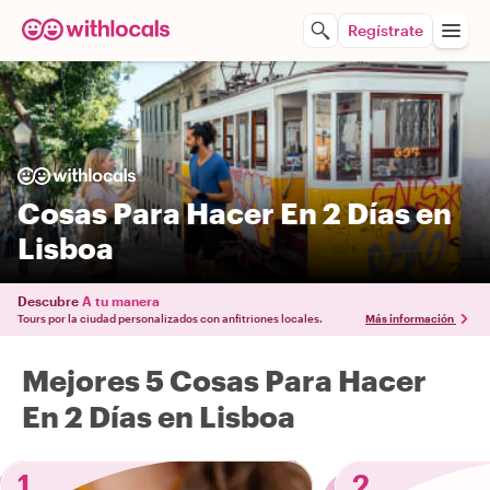
Regístrate
Cosas Para Hacer En 2 Días en
Lisboa
Descubre
A tu manera
Tours por la ciudad personalizados con anfitriones locales.
Más información
Mejores 5 Cosas Para Hacer
En 2 Días en Lisboa
1
2