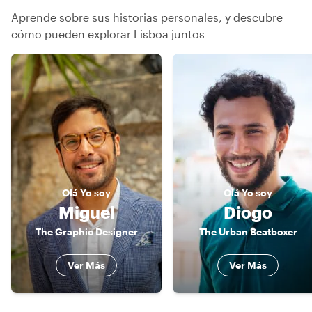
Aprende sobre sus historias personales, y descubre
cómo pueden explorar Lisboa juntos
Olá
Yo soy
Olá
Yo soy
Miguel
Diogo
The Graphic Designer
The Urban Beatboxer
Ver Más
Ver Más