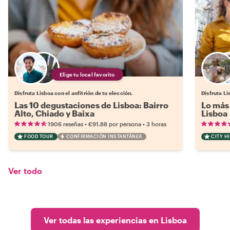
Elige tu local favorito
Disfruta Lisboa con el anfitrión de tu elección.
Disfruta Li
Las 10 degustaciones de Lisboa: Bairro
Lo más 
Alto, Chiado y Baixa
Lisboa
•
•
1906 reseñas
€91.88
por persona
3 horas
FOOD TOUR
CONFIRMACIÓN INSTANTÁNEA
CITY H
Ver todo
Ver todas las experiencias en Lisboa