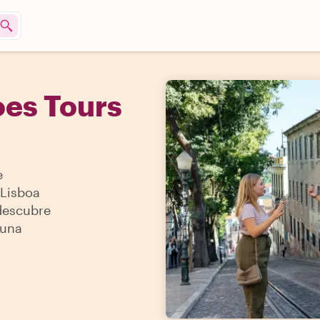
oes Tours
e
 Lisboa
 descubre
 una