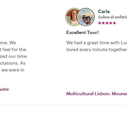
Carla
Sobre el anfitr
Excellent Tour!
time. We
We had a great time with Lu
 feel for the
loved every minute togethe
ized our time
ctations. As
 we were in
ivate
Multicultural Lisbon: Mourar