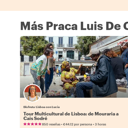
Más Praca Luis De 
Disfruta Lisboa con Lucia
Tour Multicultural de Lisboa: de Mouraria a
Cais Sodré
•
•
850 reseñas
€44.12
por persona
3 horas