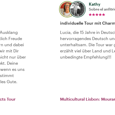
Kathy
Sobre el anfitr
individuelle Tour mit Char
 Ausklang
Lucia, die 15 Jahre in Deutsc
klich Freude
hervorragendes Deutsch und
ern und dabei
unterhaltsam. Die Tour war g
ir mit Dir
erzählt viel über Land und Le
icht nur über
unbedingte Empfehlung!!!
ekt. Deine
- wenn es uns
estimmt
lles Gute.
icts Tour
Multicultural Lisbon: Mourar