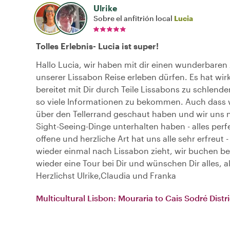
Ulrike
Sobre el anfitrión local
Lucia
Tolles Erlebnis- Lucia ist super!
Hallo Lucia, wir haben mit dir einen wunderbaren
unserer Lissabon Reise erleben dürfen. Es hat wir
bereitet mit Dir durch Teile Lissabons zu schlend
so viele Informationen zu bekommen. Auch dass w
über den Tellerrand geschaut haben und wir uns n
Sight-Seeing-Dinge unterhalten haben - alles perf
offene und herzliche Art hat uns alle sehr erfreut 
wieder einmal nach Lissabon zieht, wir buchen b
wieder eine Tour bei Dir und wünschen Dir alles, a
Herzlichst Ulrike,Claudia und Franka
Multicultural Lisbon: Mouraria to Cais Sodré Distr