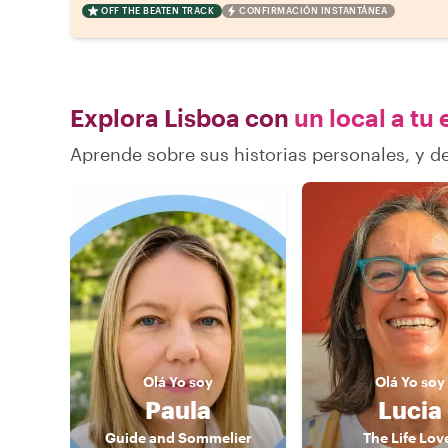
OFF THE BEATEN TRACK
CONFIRMACIÓN INSTANTÁNEA
Explora Lisboa con
un local a tu
Aprende sobre sus historias personales, y 
Olá
Yo soy
Olá
Yo soy
Paula
Lucia
Guide and Sommelier
The Life Lov