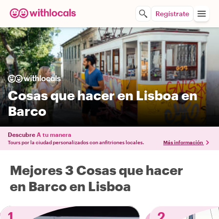
Regístrate
Cosas que hacer en Lisboa en
Barco
Descubre
A tu manera
Tours por la ciudad personalizados con anfitriones locales.
Más información
Mejores 3 Cosas que hacer
en Barco en Lisboa
1
2