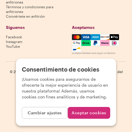
anfitriones
Términos y condiciones para
anfitriones
Conviértete en anfitrión
Síguenos
Aceptamos
Mastercard, Visa, Amex, Di
Facebook
Instagram
YouTube
La disponibilidad varía según el destino
Consentimiento de cookies
©
2026
Withlocals.com
|
Política de privacidad
|
Cookies
|
Mapa del
sitio
¡Usamos cookies para asegurarnos de
ofrecerte la mejor experiencia de usuario en
nuestra plataforma! Además, usamos
cookies con fines analíticos y de marketing.
Cambiar ajustes
Aceptar cookies