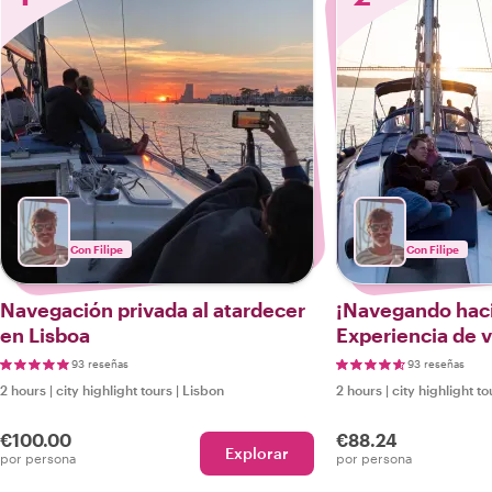
Con Filipe
Con Filipe
Navegación privada al atardecer
¡Navegando haci
en Lisboa
Experiencia de v
pequeños capit
93 reseñas
93 reseñas
2 hours
|
city highlight tours
|
Lisbon
2 hours
|
city highlight to
€100.00
€88.24
Explorar
por persona
por persona