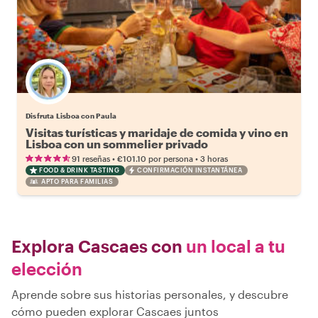
Disfruta Lisboa con Paula
Visitas turísticas y maridaje de comida y vino en
Lisboa con un sommelier privado
•
•
91 reseñas
€101.10
por persona
3 horas
FOOD & DRINK TASTING
CONFIRMACIÓN INSTANTÁNEA
APTO PARA FAMILIAS
Explora Cascaes con
un local a tu
elección
Aprende sobre sus historias personales, y descubre
cómo pueden explorar Cascaes juntos