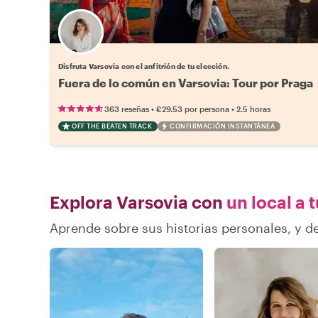
Elige tu local favorito
Disfruta Varsovia con el anfitrión de tu elección.
Fuera de lo común en Varsovia: Tour por Praga
•
•
363 reseñas
€29.53
por persona
2.5 horas
OFF THE BEATEN TRACK
CONFIRMACIÓN INSTANTÁNEA
Explora Varsovia con
un local a 
Aprende sobre sus historias personales, y 