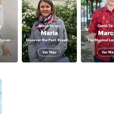
y
Cześć
Yo soy
Cześć
Yo 
Maria
Marc
 Lover
Discover the Past, Experience the Present.
The Musical L
Ver Más
Ver Má