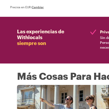
Precios en EUR
·
Cambiar
Las experiencias de
Priv
Withlocals
Sin d
siempre son
Perso
nece
Más Cosas Para Ha