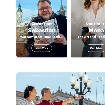
Cześć
Yo soy
Cześć
Yo so
Sebastian
Mona
Warsaw Great Time Facilitator
The Art and Food
Ver Más
Ver Más