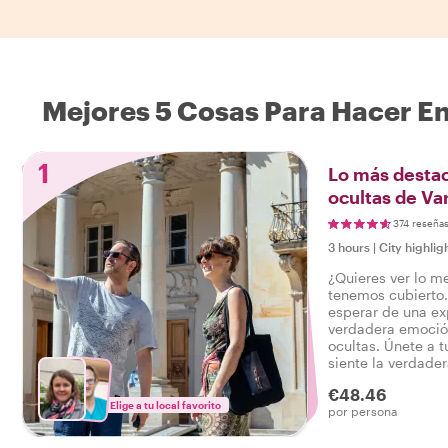
Mejores 5 Cosas Para Hacer E
1
Lo más destac
ocultas de Va
374 reseña
3 hours
|
City highlig
¿Quieres ver lo m
tenemos cubierto
esperar de una exp
verdadera emoción
ocultas. Únete a tu
siente la verdader
un tour que lo ti
€48.46
decir: ¡He experi
Elige a tu local favorito
por persona
Varsovia!