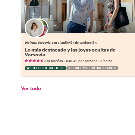
Elige tu local favorito
Disfruta Varsovia con el anfitrión de tu elección.
Lo más destacado y las joyas ocultas de
Varsovia
•
•
374 reseñas
€48.46
por persona
3 horas
CITY HIGHLIGHT TOUR
CONFIRMACIÓN INSTANTÁNEA
Ver todo