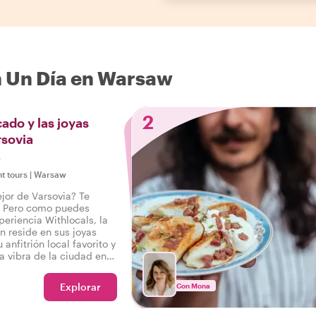
n Un Día en Warsaw
2
ado y las joyas
rsovia
s
ht tours
|
Warsaw
ejor de Varsovia? Te
. Pero como puedes
eriencia Withlocals, la
 reside en sus joyas
 anfitrión local favorito y
a vibra de la ciudad en
ene todo, para que puedas
mentado la verdadera
Explorar
Con Mona