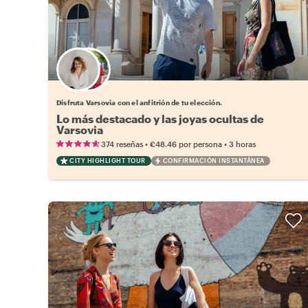
Elige tu local favorito
Disfruta Varsovia con el anfitrión de tu elección.
Lo más destacado y las joyas ocultas de
Varsovia
•
•
374 reseñas
€48.46
por persona
3 horas
CITY HIGHLIGHT TOUR
CONFIRMACIÓN INSTANTÁNEA