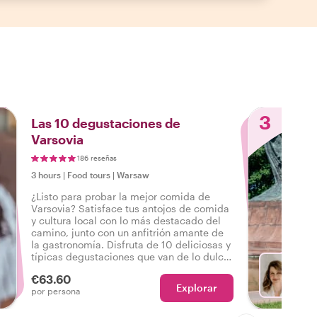
3
Las 10 degustaciones de
Varsovia
186 reseñas
3 hours
|
Food tours
|
Warsaw
¿Listo para probar la mejor comida de
Varsovia? Satisface tus antojos de comida
y cultura local con lo más destacado del
camino, junto con un anfitrión amante de
la gastronomía. Disfruta de 10 deliciosas y
típicas degustaciones que van de lo dulce
a lo salado, así como bebidas en un
€63.60
sabroso tour gastronómico por Varsovia.
Explorar
El
por persona