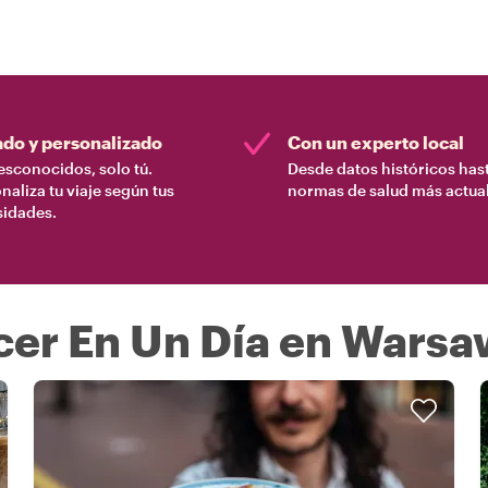
ado y personalizado
Con un experto local
esconocidos, solo tú.
Desde datos históricos hast
naliza tu viaje según tus
normas de salud más actual
sidades.
cer En Un Día en Warsa