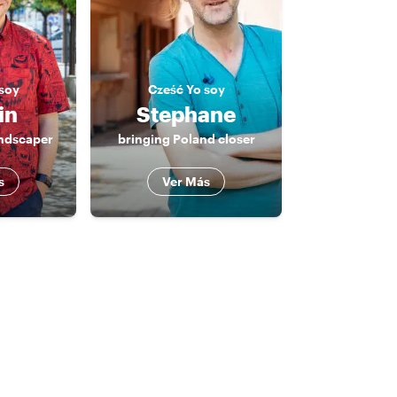
soy
Cześć
Yo soy
in
Stephane
andscaper
bringing Poland closer
s
Ver Más