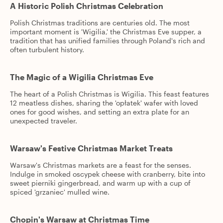
A Historic Polish Christmas Celebration
Polish Christmas traditions are centuries old. The most
important moment is 'Wigilia,' the Christmas Eve supper, a
tradition that has unified families through Poland's rich and
often turbulent history.
The Magic of a Wigilia Christmas Eve
The heart of a Polish Christmas is Wigilia. This feast features
12 meatless dishes, sharing the 'opłatek' wafer with loved
ones for good wishes, and setting an extra plate for an
unexpected traveler.
Warsaw's Festive Christmas Market Treats
Warsaw's Christmas markets are a feast for the senses.
Indulge in smoked oscypek cheese with cranberry, bite into
sweet pierniki gingerbread, and warm up with a cup of
spiced 'grzaniec' mulled wine.
Chopin's Warsaw at Christmas Time