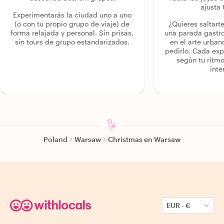
ajusta 
Experimentarás la ciudad uno a uno
(o con tu propio grupo de viaje) de
¿Quieres saltart
forma relajada y personal. Sin prisas,
una parada gastr
sin tours de grupo estandarizados.
en el arte urban
pedirlo. Cada ex
según tu ritmo
inte
Poland
Warsaw
Christmas en Warsaw
EUR
-
€