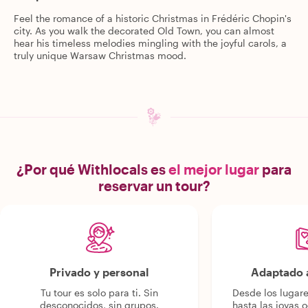
Feel the romance of a historic Christmas in Frédéric Chopin's
city. As you walk the decorated Old Town, you can almost
hear his timeless melodies mingling with the joyful carols, a
truly unique Warsaw Christmas mood.
¿Por qué Withlocals es
el mejor lugar
para
reservar un tour?
Privado y personal
Adaptado a
Tu tour es solo para ti. Sin
Desde los lugar
desconocidos, sin grupos.
hasta las joyas o