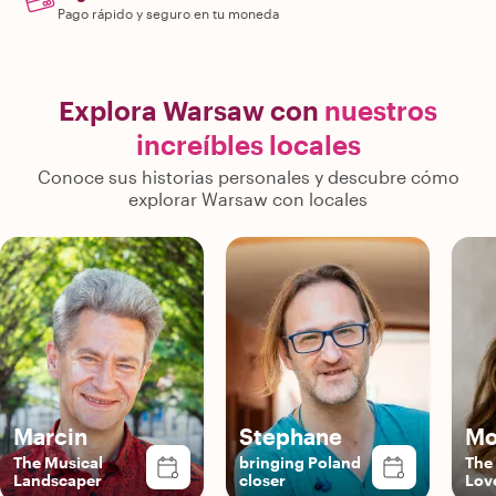
Pago rápido y seguro en tu moneda
Explora Warsaw con
nuestros
increíbles locales
Conoce sus historias personales y descubre cómo
explorar Warsaw con locales
Marcin
Stephane
Mo
The Musical
bringing Poland
The
Landscaper
closer
Lov