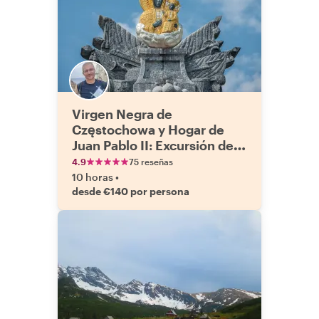
Virgen Negra de
Częstochowa y Hogar de
Juan Pablo II: Excursión de
un día en coche
4.9
75 reseñas
10 horas
•
desde €140 por persona