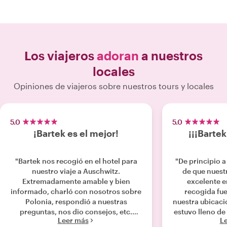
Los viajeros
adoran
a nuestros
locales
Opiniones de viajeros sobre nuestros tours y locales
5.0
5.0
¡Bartek es el mejor!
¡¡¡Bartek
"Bartek nos recogió en el hotel para
"De principio a
nuestro viaje a Auschwitz.
de que nuest
Extremadamente amable y bien
excelente e
informado, charló con nosotros sobre
recogida fue
Polonia, respondió a nuestras
nuestra ubicació
preguntas, nos dio consejos, etc.
estuvo lleno d
Leer más
L
Había comprado nuestras entradas
y conversacione