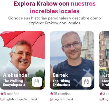
Explora Krakow con
nuestros
increíbles locales
Conoce sus historias personales y descubre cómo
explorar Krakow con locales
Aleksander
Bartek
Kr
The Walking
The Hiking
Lice
Encyclopedia
Enthusiast
Kra
Gui
5 reseñas
75 reseñas
8 r
English・Español・Polski
English・Polski
Engl