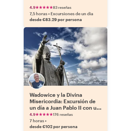
4.9
83 reseñas
7,5 horas
•
Excursiones de un dia
desde €83.29 por persona
Wadowice y la Divina
Misericordia: Excursión de
un día a Juan Pablo II con un
local
4.9
176 reseñas
7 horas
•
desde €102 por persona