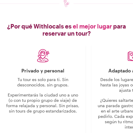
¿Por qué Withlocals es
el mejor lugar
para
reservar un tour?
Privado y personal
Adaptado a
Tu tour es solo para ti. Sin
Desde los lugar
desconocidos, sin grupos.
hasta las joyas o
ajusta 
Experimentarás la ciudad uno a uno
(o con tu propio grupo de viaje) de
¿Quieres saltart
forma relajada y personal. Sin prisas,
una parada gastr
sin tours de grupo estandarizados.
en el arte urban
pedirlo. Cada ex
según tu ritmo
inte