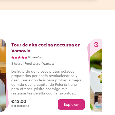
3
Tour de alta cocina nocturna en
Varsovia
181 reseñas
3 hours
|
Food tours
|
Warsaw
Disfruta de deliciosos platos polacos
preparados por chefs revolucionarios y
descubre a dónde ir para probar la mejor
comida que la capital de Polonia tiene
para ofrecer. ¡Visita conmigo mis
restaurantes de alta cocina favoritos
durante esta experiencia gourmet privada
€43.00
única! Contáctame para reservar este tour.
Explorar
Con M
por persona