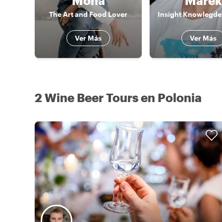
Mona
Marek
The Art and Food Lover
Ver Más
Ver Más
2 Wine Beer Tours en Polonia