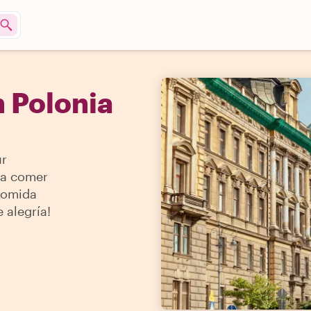
 Polonia
ur
ra comer
 comida
 alegría!