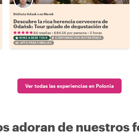
Disfruta Gdask con Marek
Descubre la rica herencia cervecera de
Gdańsk: Tour guiado de degustación de
cerveza
•
•
84 reseñas
€84.56
por persona
3 horas
WINE & BEER TOUR
CONFIRMACIÓN INSTANTÁNEA
APTO PARA FAMILIAS
Ver todas las experiencias en Polonia
os adoran de nuestros f