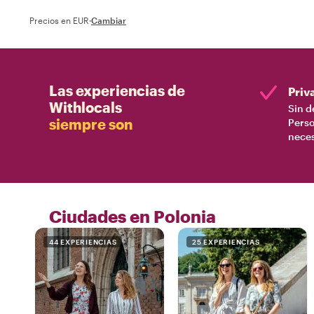
Precios en EUR
·
Cambiar
Las experiencias de
Priv
Withlocals
Sin d
siempre son
Perso
nece
Ciudades en Polonia
44 EXPERIENCIAS
25 EXPERIENCIAS