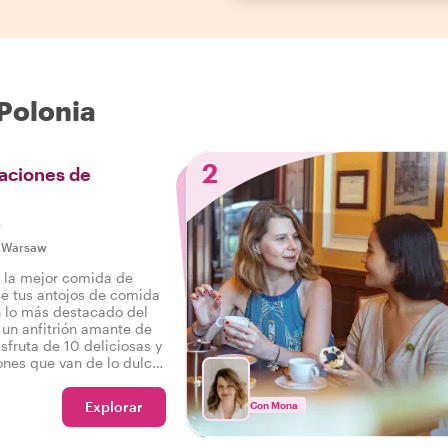
Polonia
2
aciones de
s
|
Warsaw
r la mejor comida de
ce tus antojos de comida
on lo más destacado del
 un anfitrión amante de
sfruta de 10 deliciosas y
ones que van de lo dulce
como bebidas en un
ronómico por Varsovia.
Explorar
Con Mona