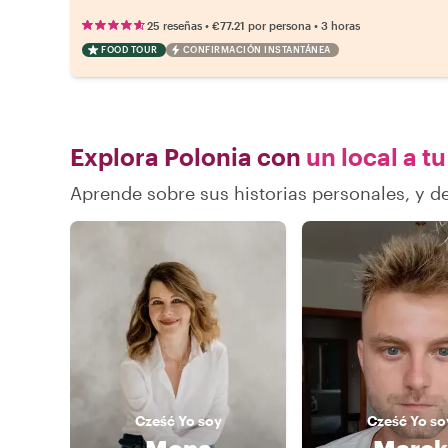
•
•
25 reseñas
€77.21
por persona
3 horas
FOOD TOUR
CONFIRMACIÓN INSTANTÁNEA
Explora Polonia con
un local a t
Aprende sobre sus historias personales, y 
Cześć
Yo soy
Cześć
Yo so