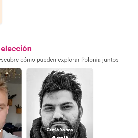
u elección
descubre cómo pueden explorar Polonia juntos
y
Cześć
Yo soy