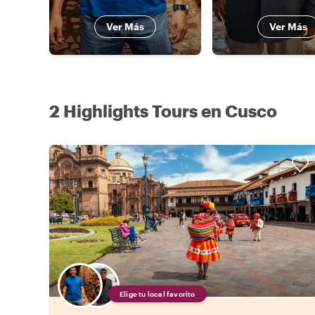
Ver Más
Ver Más
2 Highlights Tours en Cusco
Elige tu local favorito