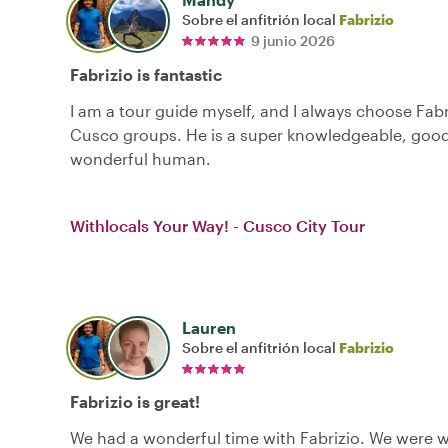
Sobre el anfitrión local
Fabrizio
9 junio 2026
Fabrizio is fantastic
I am a tour guide myself, and I always choose Fabr
Cusco groups. He is a super knowledgeable, good
wonderful human.
Withlocals Your Way! - Cusco City Tour
Lauren
Sobre el anfitrión local
Fabrizio
Fabrizio is great!
We had a wonderful time with Fabrizio. We were w