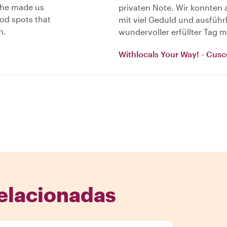
d he made us
privaten Note. Wir konnten a
od spots that
mit viel Geduld und ausführ
n.
wundervoller erfüllter Tag m
Withlocals Your Way! - Cusc
elacionadas