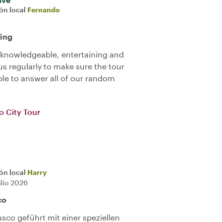
ión local
Fernando
ing
 knowledgeable, entertaining and
 us regularly to make sure the tour
ble to answer all of our random
o City Tour
ión local
Harry
ulio 2026
co
sco geführt mit einer speziellen