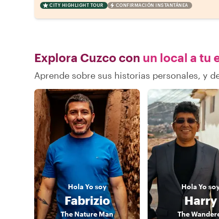
CITY HIGHLIGHT TOUR
CONFIRMACIÓN INSTANTÁNEA
Explora Cuzco con
un local a tu 
Aprende sobre sus historias personales, y 
Hola
Yo soy
Hola
Yo so
Fabrizio
Harry
The Nature Man
The Wander