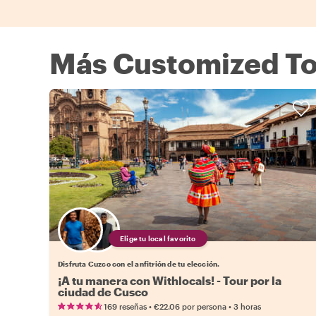
Más Customized To
Elige tu local favorito
Disfruta Cuzco con el anfitrión de tu elección.
¡A tu manera con Withlocals! - Tour por la
ciudad de Cusco
•
•
169 reseñas
€22.06
por persona
3 horas