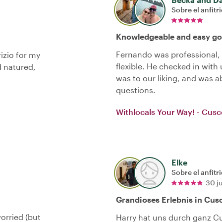
Sobre el anfitr
Knowledgeable and easy go
Fernando was professional,
izio for my
flexible. He checked in with
 natured,
was to our liking, and was a
questions.
Withlocals Your Way! - Cusc
Elke
Sobre el anfitr
30 j
Grandioses Erlebnis in Cus
orried (but
Harry hat uns durch ganz Cu