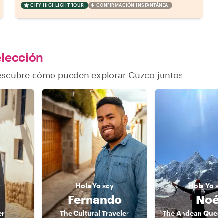
CITY HIGHLIGHT TOUR
CONFIRMACIÓN INSTANTÁNEA
elección
descubre cómo pueden explorar Cuzco juntos
y
Hola
Yo soy
Hola
Yo 
Fernando
No
er
The Cultural Traveler