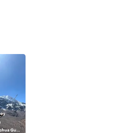
soy
é
The Andean Quechua Guide