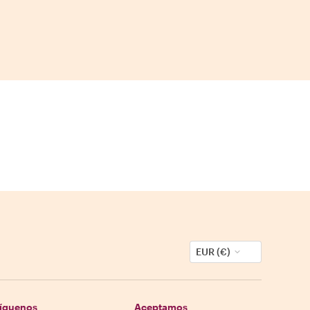
EUR (€)
íguenos
Aceptamos