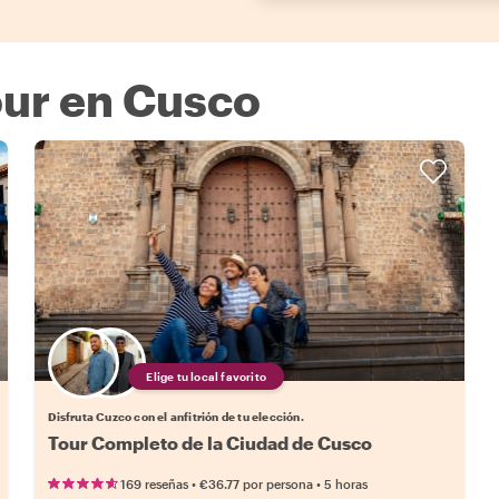
ur en Cusco
Elige tu local favorito
Disfruta Cuzco con el anfitrión de tu elección.
Tour Completo de la Ciudad de Cusco
•
•
169 reseñas
€36.77
por persona
5 horas