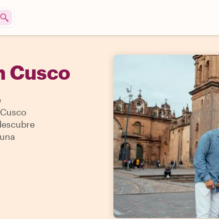
n Cusco
e
 Cusco
 descubre
 una