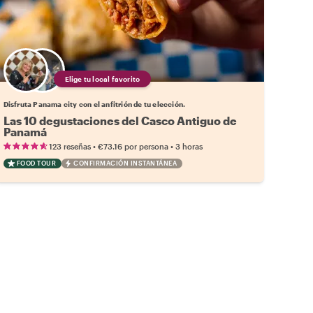
Elige tu local favorito
Disfruta Panama city con el anfitrión de tu elección.
Las 10 degustaciones del Casco Antiguo de
Panamá
•
•
123 reseñas
€73.16
por persona
3 horas
FOOD TOUR
CONFIRMACIÓN INSTANTÁNEA