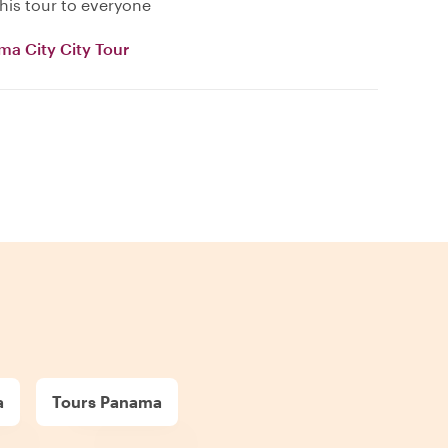
is tour to everyone
ma City City Tour
a
Tours Panama