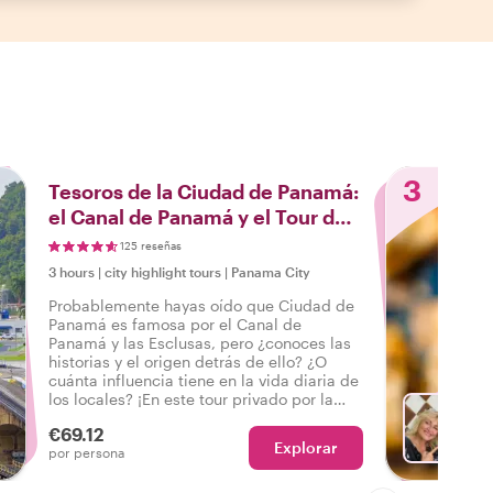
3
Tesoros de la Ciudad de Panamá:
el Canal de Panamá y el Tour de
las Esclusas
125 reseñas
3 hours
|
city highlight tours
|
Panama City
Probablemente hayas oído que Ciudad de
Panamá es famosa por el Canal de
Panamá y las Esclusas, pero ¿conoces las
historias y el origen detrás de ello? ¿O
cuánta influencia tiene en la vida diaria de
los locales? ¡En este tour privado por la
ciudad, te espera un festín cultural!
€69.12
Explorar
El
por persona