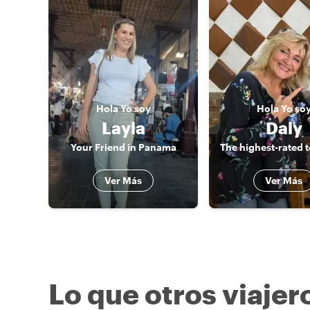
Hola
Yo soy
Hola
Yo so
Layla
Daly
Your Friend in Panama
Ver Más
Ver Más
Lo que otros viajer