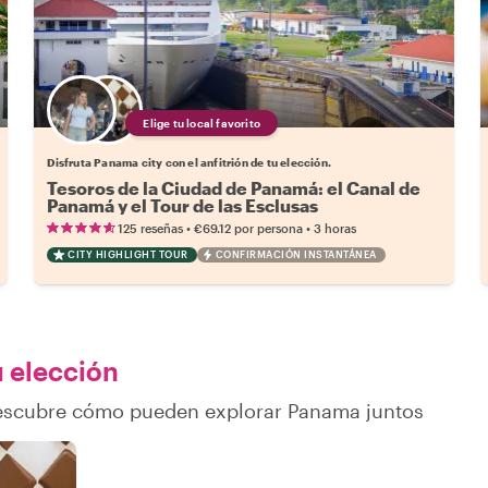
Elige tu local favorito
Disfruta Panama city con el anfitrión de tu elección.
Tesoros de la Ciudad de Panamá: el Canal de
Panamá y el Tour de las Esclusas
•
•
125 reseñas
€69.12
por persona
3 horas
CITY HIGHLIGHT TOUR
CONFIRMACIÓN INSTANTÁNEA
u elección
 descubre cómo pueden explorar Panama juntos