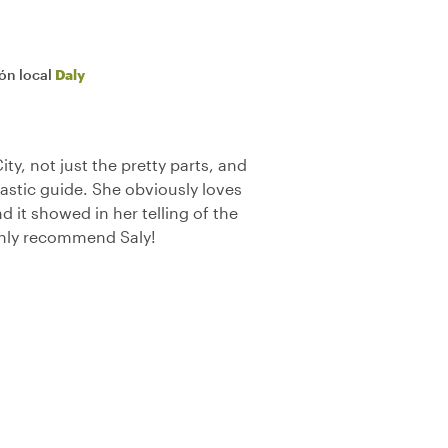
ión local
Daly
ty, not just the pretty parts, and
astic guide. She obviously loves
nd it showed in her telling of the
ighly recommend Saly!