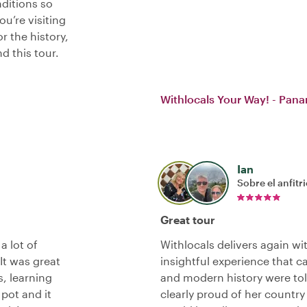
nditions so
u’re visiting
 the history,
d this tour.
Withlocals Your Way! - Pana
Ian
Sobre el anfitr
Great tour
a lot of
Withlocals delivers again wit
It was great
insightful experience that c
s, learning
and modern history were told
pot and it
clearly proud of her countr