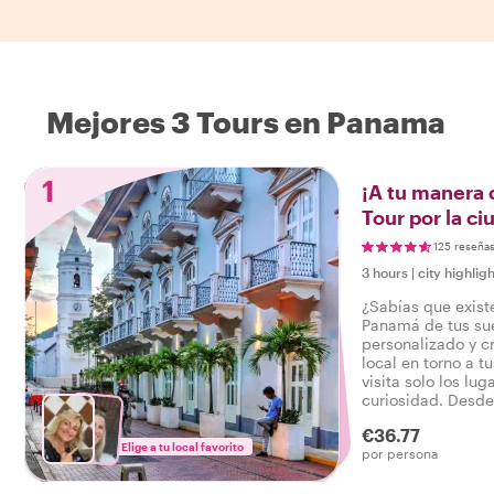
Mejores 3 Tours en Panama
1
¡A tu manera 
Tour por la c
Panamá
125 reseña
3 hours
|
city highligh
¿Sabías que exist
Panamá de tus sue
personalizado y cr
local en torno a tu
visita solo los lu
curiosidad. Desd
hasta paseos por b
€36.77
nuestras órdenes!
Elige a tu local favorito
por persona