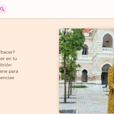
 hacer?
er en tu
itrión
iene para
iencias