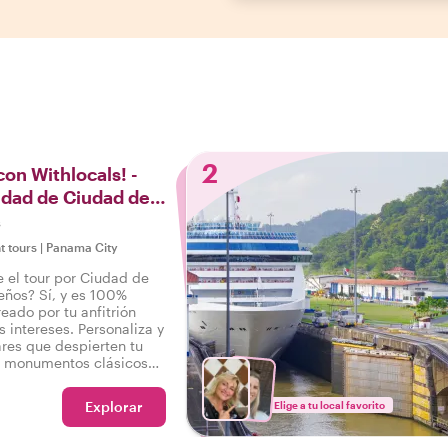
2
con Withlocals! -
iudad de Ciudad de
s
t tours
|
Panama City
e el tour por Ciudad de
ños? Sí, y es 100%
eado por tu anfitrión
s intereses. Personaliza y
gares que despierten tu
e monumentos clásicos
arrios, ¡tus deseos son
Explorar
Elige a tu local favorito