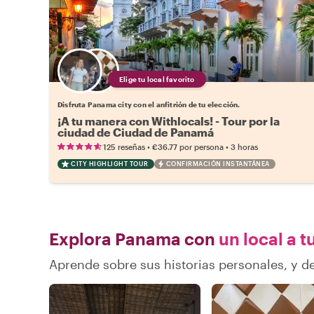
Elige tu local favorito
Disfruta Panama city con el anfitrión de tu elección.
¡A tu manera con Withlocals! - Tour por la
ciudad de Ciudad de Panamá
•
•
125 reseñas
€36.77
por persona
3 horas
CITY HIGHLIGHT TOUR
CONFIRMACIÓN INSTANTÁNEA
Explora Panama con
un local a t
Aprende sobre sus historias personales, y