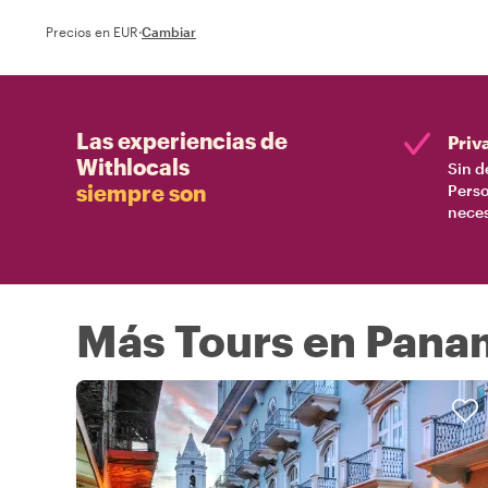
Precios en EUR
·
Cambiar
Las experiencias de
Priv
Withlocals
Sin d
siempre son
Perso
nece
Más Tours en Pana