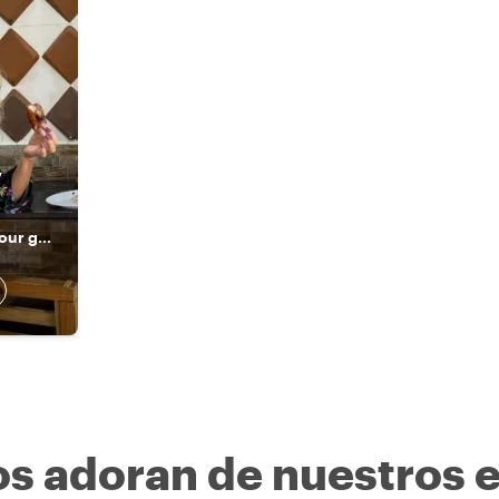
y
The highest-rated tour guide and a true Panamanian host.
os adoran de nuestros 