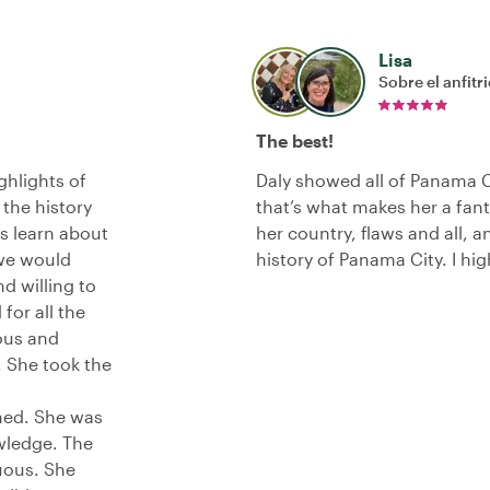
Lisa
Sobre el anfitr
The best!
ghlights of
Daly showed all of Panama Ci
 the history
that’s what makes her a fant
us learn about
her country, flaws and all, a
 we would
history of Panama City. I h
d willing to
for all the
ous and
 She took the
med. She was
wledge. The
uous. She