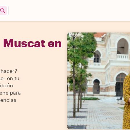
n Muscat en
 hacer?
er en tu
itrión
iene para
iencias