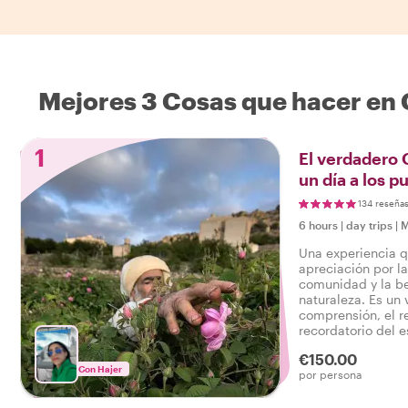
Mejores 3 Cosas que hacer en
1
El verdadero 
un día a los 
134 reseña
6 hours
|
day trips
|
M
Una experiencia q
apreciación por la
comunidad y la be
naturaleza. Es un 
comprensión, el re
recordatorio del e
encuentra en cada
€150.00
Omán.
Con Hajer
por persona