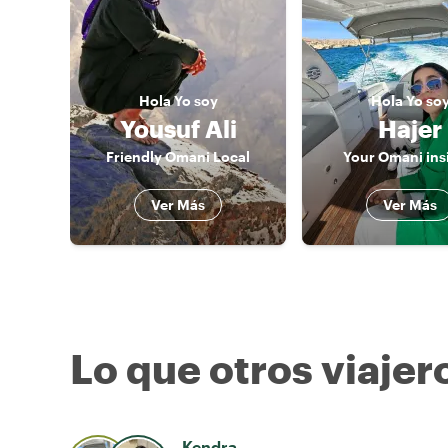
Hola
Yo soy
Hola
Yo so
Yousuf Ali
Hajer
Friendly Omani Local
Your Omani ins
Ver Más
Ver Más
Lo que otros viajer
Kendra