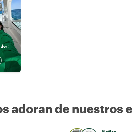
y
ider!
os adoran de nuestros 
Nafisa