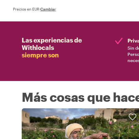
Precios en EUR
·
Cambiar
Las experiencias de
Priv
Withlocals
Sin d
siempre son
Perso
nece
Más cosas que hac