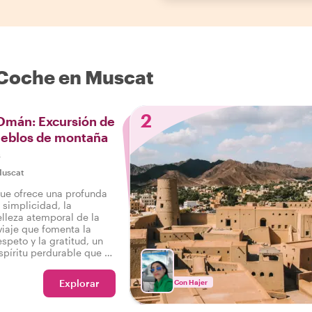
 Coche en Muscat
2
Omán: Excursión de
pueblos de montaña
s
uscat
ue ofrece una profunda
 simplicidad, la
lleza atemporal de la
viaje que fomenta la
speto y la gratitud, un
spíritu perdurable que se
 rincón del Sultanato de
Explorar
Con Hajer