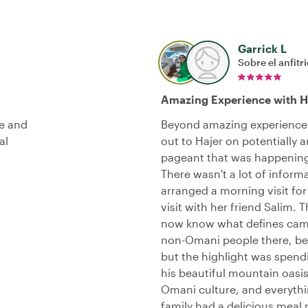
Garrick L
Sobre el anfitr
Amazing Experience with H
ce and
Beyond amazing experience 
al
out to Hajer on potentially a
pageant that was happening
There wasn't a lot of infor
arranged a morning visit for
visit with her friend Salim. 
now know what defines came
non-Omani people there, be
but the highlight was spend
his beautiful mountain oasis
Omani culture, and everythi
family had a delicious meal 