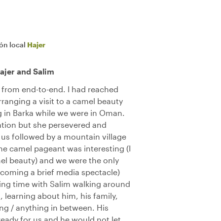
ión local
Hajer
ajer and Salim
from end-to-end. I had reached
rranging a visit to a camel beauty
 in Barka while we were in Oman.
mation but she persevered and
 us followed by a mountain village
The camel pageant was interesting (I
l beauty) and we were the only
coming a brief media spectacle)
ing time with Salim walking around
, learning about him, his family,
ng / anything in between. His
ready for us and he would not let