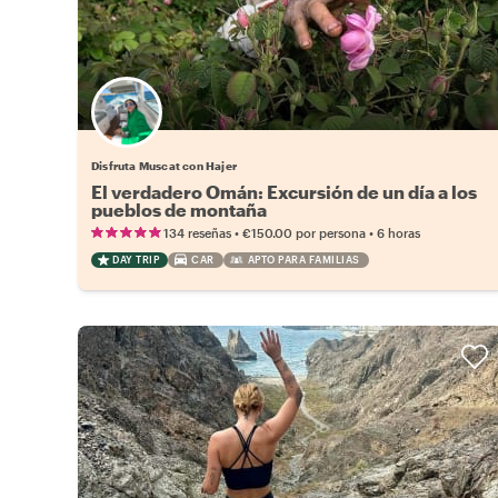
Disfruta Muscat con Hajer
El verdadero Omán: Excursión de un día a los
pueblos de montaña
•
•
134 reseñas
€150.00
por persona
6 horas
DAY TRIP
CAR
APTO PARA FAMILIAS