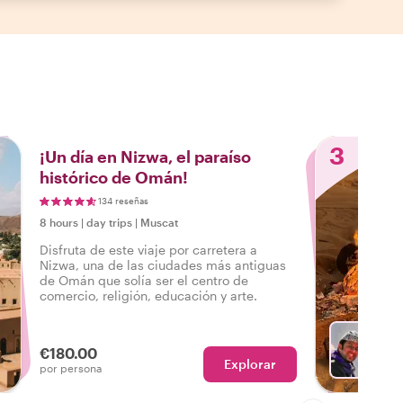
3
¡Un día en Nizwa, el paraíso
histórico de Omán!
134 reseñas
8 hours
|
day trips
|
Muscat
Disfruta de este viaje por carretera a
Nizwa, una de las ciudades más antiguas
de Omán que solía ser el centro de
comercio, religión, educación y arte.
€180.00
Explorar
Con You
por persona