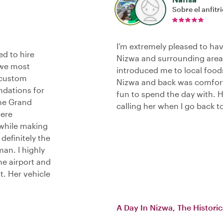
Sobre el anfitr
I’m extremely pleased to hav
d to hire
Nizwa and surrounding area
 we most
introduced me to local food
 custom
Nizwa and back was comfort
ndations for
fun to spend the day with. 
the Grand
calling her when I go back 
were
 while making
definitely the
an. I highly
he airport and
t. Her vehicle
A Day In Nizwa, The Histori