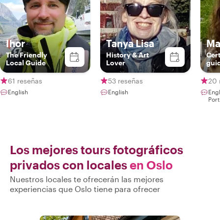
Ihor
Tanya Lisa
Ma
The Friendly
History & Art
Cert
Local Guide
Lover
gui
61 reseñas
53 reseñas
20 
English
English
Eng
Por
Los mejores tours fotográficos
privados con locales
en Oslo
Nuestros locales te ofrecerán las mejores
experiencias que Oslo tiene para ofrecer