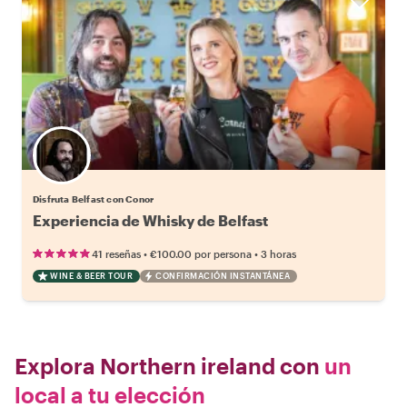
Disfruta Belfast con Conor
Experiencia de Whisky de Belfast
•
•
41 reseñas
€100.00
por persona
3 horas
WINE & BEER TOUR
CONFIRMACIÓN INSTANTÁNEA
Explora Northern ireland con
un
local a tu elección