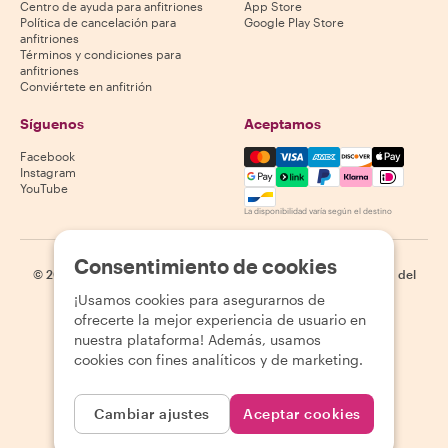
Centro de ayuda para anfitriones
App Store
Política de cancelación para
Google Play Store
anfitriones
Términos y condiciones para
anfitriones
Conviértete en anfitrión
Síguenos
Aceptamos
Mastercard, Visa, Amex, Di
Facebook
Instagram
YouTube
La disponibilidad varía según el destino
Consentimiento de cookies
©
2026
Withlocals.com
|
Política de privacidad
|
Cookies
|
Mapa del
sitio
¡Usamos cookies para asegurarnos de
ofrecerte la mejor experiencia de usuario en
nuestra plataforma! Además, usamos
cookies con fines analíticos y de marketing.
Cambiar ajustes
Aceptar cookies