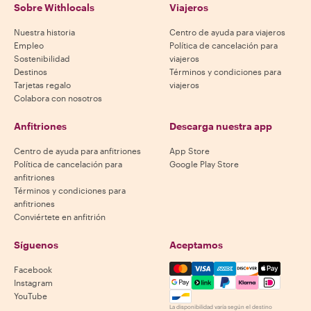
Sobre Withlocals
Viajeros
Nuestra historia
Centro de ayuda para viajeros
Empleo
Política de cancelación para
Sostenibilidad
viajeros
Destinos
Términos y condiciones para
Tarjetas regalo
viajeros
Colabora con nosotros
Anfitriones
Descarga nuestra app
Centro de ayuda para anfitriones
App Store
Política de cancelación para
Google Play Store
anfitriones
Términos y condiciones para
anfitriones
Conviértete en anfitrión
Síguenos
Aceptamos
Mastercard, Visa, Amex, Di
Facebook
Instagram
YouTube
La disponibilidad varía según el destino