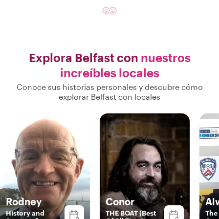
Explora Belfast con
nuestros
increíbles locales
Conoce sus historias personales y descubre cómo
explorar Belfast con locales
Rodney
Conor
Al
History and
THE BOAT (Best
The