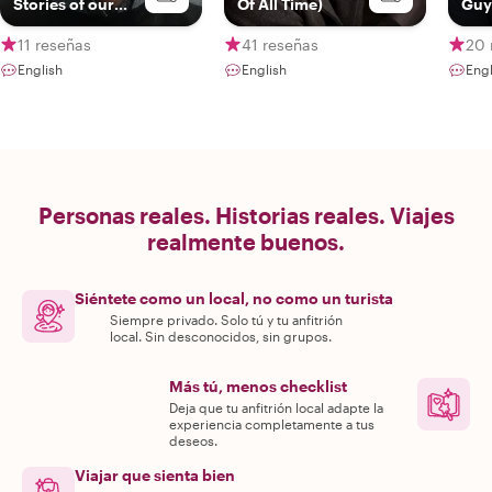
Stories of our
Of All Time)
Guy
City
11 reseñas
41 reseñas
20 
English
English
Engl
Personas reales. Historias reales. Viajes
realmente buenos.
Siéntete como un local, no como un turista
Siempre privado. Solo tú y tu anfitrión
local. Sin desconocidos, sin grupos.
Más tú, menos checklist
Deja que tu anfitrión local adapte la
experiencia completamente a tus
deseos.
Viajar que sienta bien