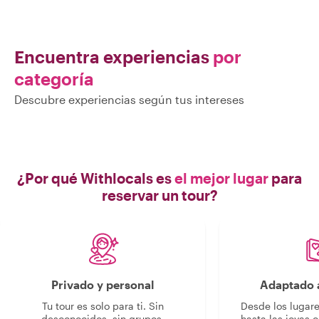
Encuentra experiencias
por
categoría
Descubre experiencias según tus intereses
¿Por qué Withlocals es
el mejor lugar
para
reservar un tour?
Privado y personal
Adaptado a
Tu tour es solo para ti. Sin
Desde los lugar
desconocidos, sin grupos.
hasta las joyas o