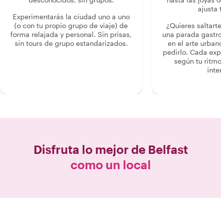
ajusta 
Experimentarás la ciudad uno a uno
(o con tu propio grupo de viaje) de
¿Quieres saltart
forma relajada y personal. Sin prisas,
una parada gastr
sin tours de grupo estandarizados.
en el arte urban
pedirlo. Cada ex
según tu ritmo
inte
Disfruta lo mejor de
Belfast
como un local