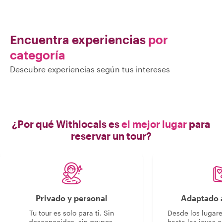
Encuentra experiencias
por
categoría
Descubre experiencias según tus intereses
¿Por qué Withlocals es
el mejor lugar
para
reservar un tour?
Privado y personal
Adaptado a
Tu tour es solo para ti. Sin
Desde los lugar
desconocidos, sin grupos.
hasta las joyas o