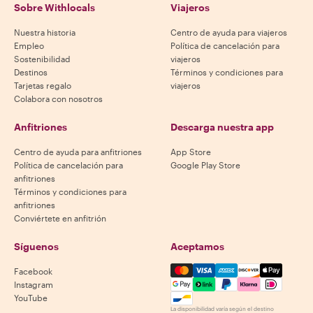
Sobre Withlocals
Viajeros
Nuestra historia
Centro de ayuda para viajeros
Empleo
Política de cancelación para
Sostenibilidad
viajeros
Destinos
Términos y condiciones para
Tarjetas regalo
viajeros
Colabora con nosotros
Anfitriones
Descarga nuestra app
Centro de ayuda para anfitriones
App Store
Política de cancelación para
Google Play Store
anfitriones
Términos y condiciones para
anfitriones
Conviértete en anfitrión
Síguenos
Aceptamos
Mastercard, Visa, Amex, Di
Facebook
Instagram
YouTube
La disponibilidad varía según el destino