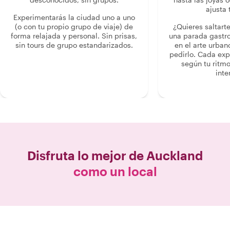
ajusta 
Experimentarás la ciudad uno a uno
(o con tu propio grupo de viaje) de
¿Quieres saltart
forma relajada y personal. Sin prisas,
una parada gastr
sin tours de grupo estandarizados.
en el arte urban
pedirlo. Cada ex
según tu ritmo
inte
Disfruta lo mejor de
Auckland
como un local