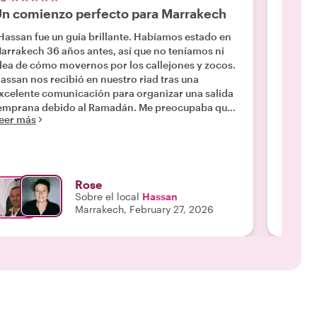
n comienzo perfecto para Marrakech
Exper
Hassan fue un guía brillante. Habíamos estado en
"Ouidad
arrakech 36 años antes, así que no teníamos ni
muy ama
dea de cómo movernos por los callejones y zocos.
hace qu
assan nos recibió en nuestro riad tras una
Compart
xcelente comunicación para organizar una salida
interes
mprana debido al Ramadán. Me preocupaba que
ciudad.
eer más
Leer m
uestro tour se centrara demasiado en las
muy cla
ompras, pero no fue así en absoluto. Hassan nos
cualqui
levó a interesantes madrasas y mezquitas
diverti
scondidas. Nos presentó a los lugareños y fuimos
onrados con oraciones. Aprendimos muchísimo
Rose
obre la historia de la medina y la vida de sus
Sobre el local
Hassan
abitantes. Hicimos algunas compras con
Marrakech, February 27, 2026
uténticos artesanos. No nos presionaron para
omprar y nos sentimos seguros con Hassan a
uestro lado; cuando quisimos comprar, pagamos
l precio justo. Incluso nos tallaron un azulejo
specialmente para nosotros, que nos entregaron a
itad del tour. ¡Increíble! Recomiendo a Hassan sin
udarlo. "