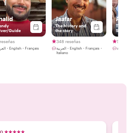
halid
Jaafar
Adil
endy
The history and
The Hist
iver/Guide
the story
Story, The Taste
and The 
 reseñas
348 reseñas
515 res
عربية
العربية・English・Français・
العربية・English・Français
Italiano
.0
5.0