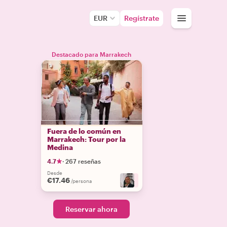
EUR
Regístrate
Destacado para Marrakech
Fuera de lo común en
Marrakech: Tour por la
Medina
4.7
·
267 reseñas
Desde
€17.46
+
4
/persona
Reservar ahora