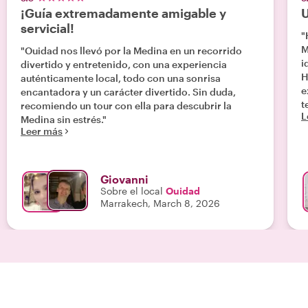
¡Guía extremadamente amigable y
U
servicial!
"
M
"Ouidad nos llevó por la Medina en un recorrido
i
divertido y entretenido, con una experiencia
H
auténticamente local, todo con una sonrisa
e
encantadora y un carácter divertido. Sin duda,
te
recomiendo un tour con ella para descubrir la
L
n
Medina sin estrés."
Leer más
c
l
e
h
Giovanni
s
Sobre el local
Ouidad
h
Marrakech, March 8, 2026
a
c
n
e
e
m
d