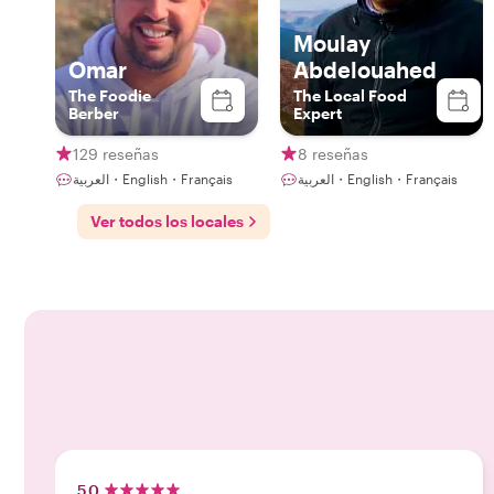
Moulay
Omar
Abdelouahed
The Foodie
The Local Food
Berber
Expert
129 reseñas
8 reseñas
العربية・English・Français
العربية・English・Français
Ver todos los locales
5.0