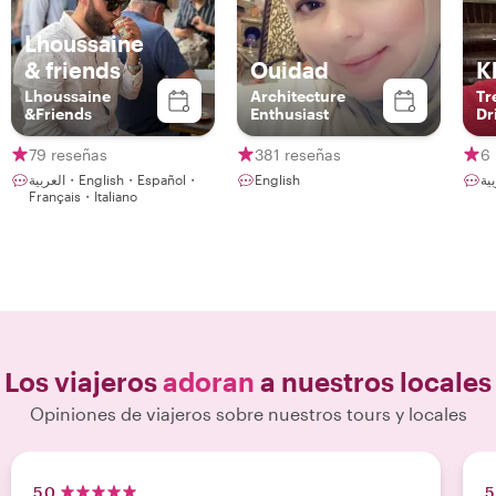
Lhoussaine
& friends
Ouidad
K
Lhoussaine
Architecture
Tr
&Friends
Enthusiast
Dr
79 reseñas
381 reseñas
6
العربية・English・Español・
English
Français・Italiano
Los viajeros
adoran
a nuestros locales
Opiniones de viajeros sobre nuestros tours y locales
5.0
5