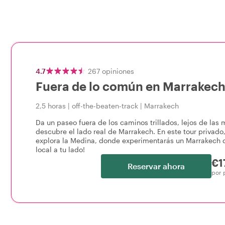
4.7
267
opiniones
Fuera de lo común en Marrakech:
2,5 horas
|
off-the-beaten-track
|
Marrakech
Da un paseo fuera de los caminos trillados, lejos de las m
descubre el lado real de Marrakech. En este tour privado,
explora la Medina, donde experimentarás un Marrakech d
local a tu lado!
€1
Reservar ahora
por 